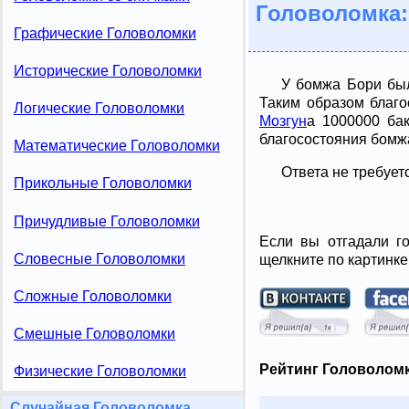
Головоломка:
Графические Головоломки
Исторические Головоломки
У бомжа Бори был
Таким образом благо
Логические Головоломки
Мозгун
а 1000000 бак
благосостояния бомж
Математические Головоломки
Ответа не требует
Прикольные Головоломки
Причудливые Головоломки
Если вы отгадали го
Словесные Головоломки
щелкните по картинке
Сложные Головоломки
Смешные Головоломки
Рейтинг Головоломк
Физические Головоломки
Случайная Головоломка