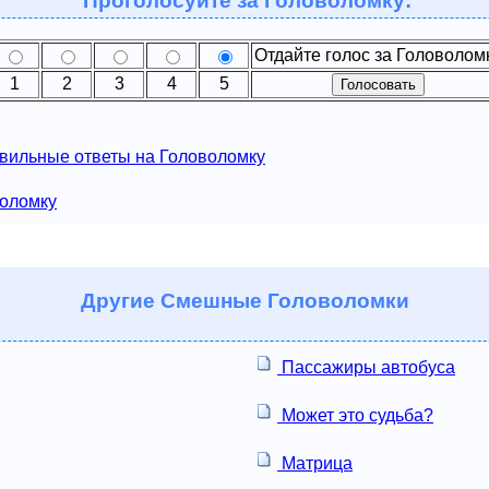
Проголосуйте за Головоломку:
Отдайте голос за Головолом
1
2
3
4
5
вильные ответы на Головоломку
воломку
Другие
Смешные Головоломки
Пассажиры автобуса
Может это судьба?
Матрица