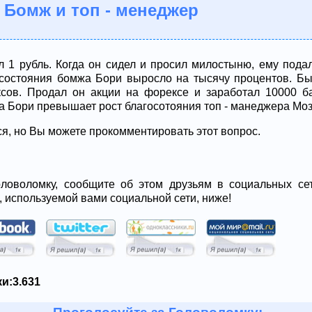
 Бомж и топ - менеджер
 1 рубль. Когда он сидел и просил милостыню, ему подал
состояния бомжа Бори выросло на тысячу процентов. Бы
сов. Продал он акции на форексе и заработал 10000 ба
а Бори превышает рост благосотояния топ - манеджера Мо
ся, но Вы можете прокомментировать этот вопрос.
ловоломку, сообщите об этом друзьям в социальных сет
, используемой вами социальной сети, ниже!
и:
3.631