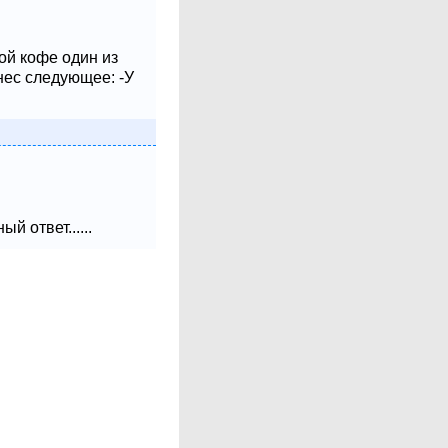
ой кофе один из
нес следующее: -У
 ответ......