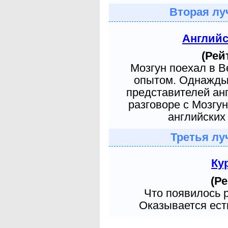
Вторая лу
Англий
(Рей
Мозгун поехал в 
опытом. Однажды 
представителей ан
разговоре с Мозгу
английских 
Третья лу
Ку
(Ре
Что появилось 
Оказывается есть