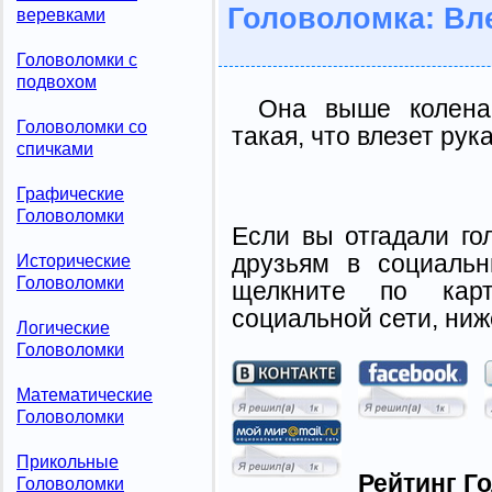
Головоломка: Вле
веревками
Головоломки с
подвохом
Она выше колена,
Головоломки со
такая, что влезет рук
спичками
Графические
Головоломки
Если вы отгадали го
друзьям в социальн
Исторические
Головоломки
щелкните по карт
социальной сети, ниж
Логические
Головоломки
Математические
Головоломки
Прикольные
Рейтинг Г
Головоломки