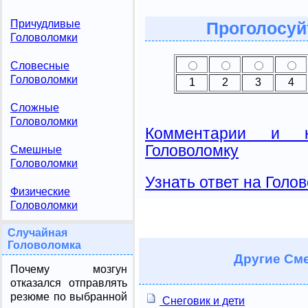
Причудливые
Проголосуй
Головоломки
Словесные
Головоломки
1
2
3
4
Сложные
Головоломки
Комментарии и н
Головоломку
Смешные
Головоломки
Узнать ответ на Голо
Физические
Головоломки
Случайная
Головоломка
Другие
Сме
Почему мозгун
отказался отправлять
резюме по выбранной
Снеговик и дети