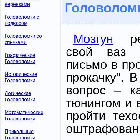
Головоломк
веревками
Головоломки с
подвохом
Мозгун
реш
Головоломки со
спичками
свой ваз 
Графические
письмо в пр
Головоломки
прокачку". 
Исторические
Головоломки
вопрос – к
Логические
тюнингом и
Головоломки
пройти тех
Математические
Головоломки
оштрафован
Прикольные
Головоломки