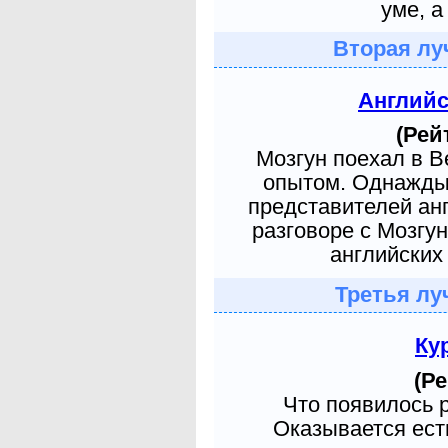
уме, а
Вторая лу
Англий
(Рей
Мозгун поехал в 
опытом. Однажды 
представителей ан
разговоре с Мозгу
английских 
Третья лу
Ку
(Ре
Что появилось 
Оказывается есть