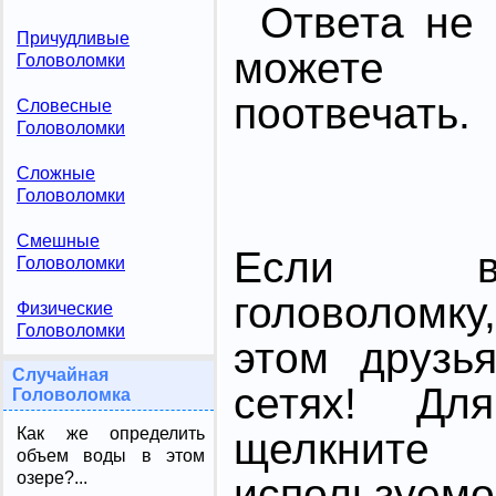
Ответа не 
Причудливые
можете 
Головоломки
поотвечать.
Словесные
Головоломки
Сложные
Головоломки
Смешные
Если в
Головоломки
головоломк
Физические
Головоломки
этом друзь
Случайная
сетях! Дл
Головоломка
Как же определить
щелкните
объем воды в этом
озере?...
использ