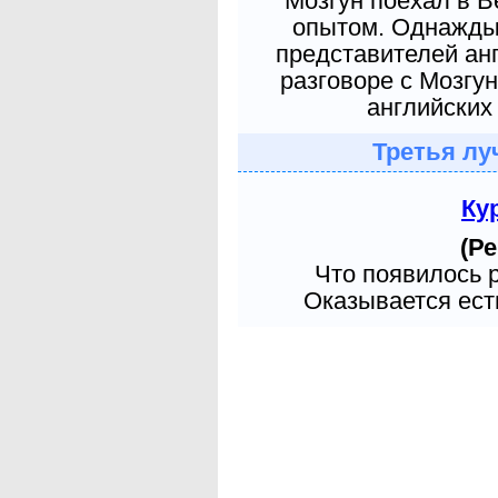
Мозгун поехал в 
опытом. Однажды 
представителей ан
разговоре с Мозгу
английских 
Третья лу
Ку
(Ре
Что появилось 
Оказывается есть