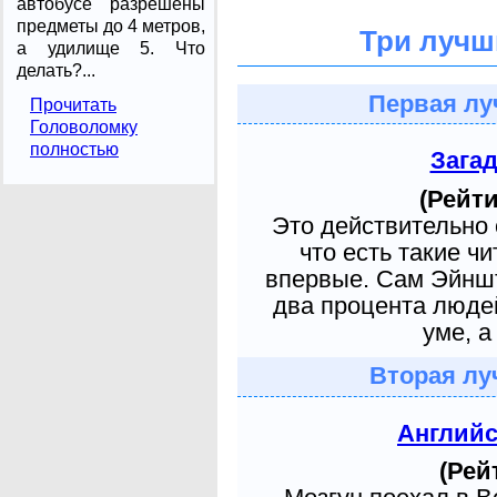
автобусе разрешены
предметы до 4 метров,
Три лучш
а удилище 5. Что
делать?...
Первая лу
Прочитать
Головоломку
полностью
Зага
(Рейти
Это действительно 
что есть такие ч
впервые. Сам Эйншт
два процента людей
уме, а
Вторая лу
Англий
(Рей