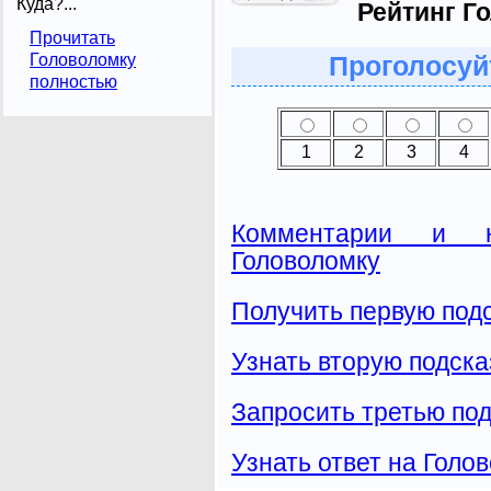
Куда?...
Рейтинг Г
Прочитать
Головоломку
Проголосуй
полностью
1
2
3
4
Комментарии и н
Головоломку
Получить первую подс
Узнать вторую подска
Запросить третью под
Узнать ответ на Голо