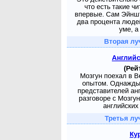
что есть такие ч
впервые. Сам Эйншт
два процента людей
уме, а
Вторая лу
Англий
(Рей
Мозгун поехал в 
опытом. Однажды 
представителей ан
разговоре с Мозгу
английских 
Третья лу
Ку