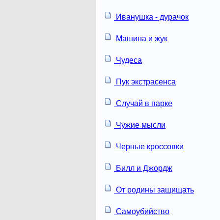
Иванушка - дурачок
Машина и жук
Чудеса
Пук экстрасенса
Случай в парке
Чужие мысли
Черные кроссовки
Билл и Джордж
От родины защищать
Самоубийство