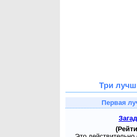
Три лучш
Первая лу
Зага
(Рейти
Это действительно 