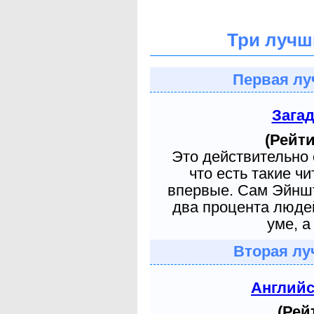
Три лучш
Первая лу
Зага
(Рейти
Это действительно 
что есть такие ч
впервые. Сам Эйншт
два процента людей
уме, а
Вторая лу
Англий
(Рей