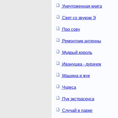
Уничтоженная книга
Свет со звуком Э
Про сову
Ремонтник антенны
Мудрый король
Иванушка - дурачок
Машина и жук
Чудеса
Пук экстрасенса
Случай в парке