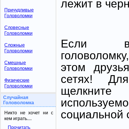
лежит в чер
Причудливые
Головоломки
Словесные
Головоломки
Если в
Сложные
Головоломки
головоломк
Смешные
этом друзь
Головоломки
сетях! Дл
Физические
Головоломки
щелкните
Случайная
использ
Головоломка
социальной с
Никто не хочет ни с
кем играть....
Прочитать