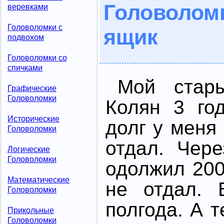
Головоло
веревками
Головоломки с
ящик
подвохом
Головоломки со
спичками
Мой стар
Графические
Головоломки
Колян 3 го
Исторические
долг у меня
Головоломки
отдал. Чер
Логические
Головоломки
одолжил 200
Математические
не отдал. 
Головоломки
полгода. А т
Прикольные
Головоломки