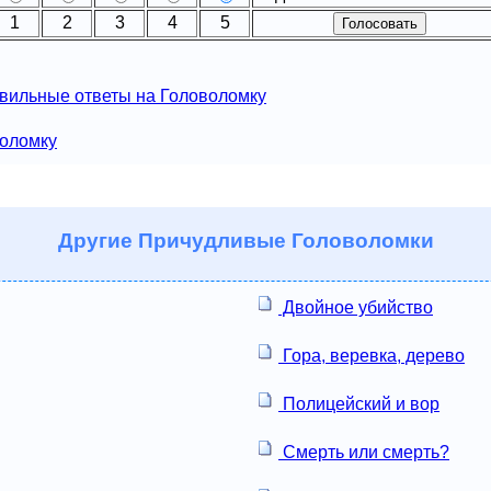
1
2
3
4
5
вильные ответы на Головоломку
воломку
Другие
Причудливые Головоломки
Двойное убийство
Гора, веревка, дерево
Полицейский и вор
Смерть или смерть?