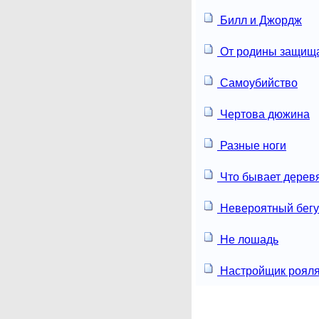
Билл и Джордж
От родины защищ
Самоубийство
Чертова дюжина
Разные ноги
Что бывает дерев
Невероятный бег
Не лошадь
Настройщик роял