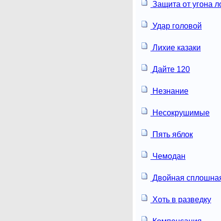
Защита от угона л
Удар головой
Лихие казаки
Дайте 120
Незнание
Несокрушимые
Пять яблок
Чемодан
Двойная сплошная
Хоть в разведку