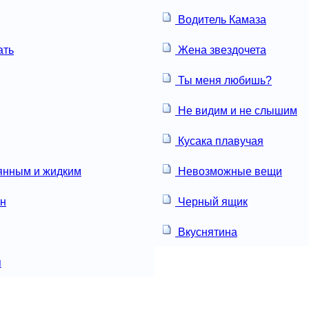
Водитель Камаза
ать
Жена звездочета
Ты меня любишь?
Не видим и не слышим
Кусака плавучая
янным и жидким
Невозможные вещи
ун
Черный ящик
Вкуснятина
я