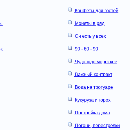
Конфеты для гостей
ны
Монеты в ряд
Он есть у всех
ок
90 - 60 - 90
Чудо-юдо мороское
Важный контракт
Вода на тротуаре
Кукуруза и горох
Постройка дома
Погони, перестрелки