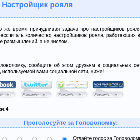
 Настройщик рояля
о же время причудливая задача про настройщиков роял
рассчитать количество настройщиков рояля, работающих 
е размышлений, а не числом.
ловоломку, сообщите об этом друзьям в социальных сет
, используемой вами социальной сети, ниже!
и:
4
Проголосуйте за Головоломку:
Отдайте голос за Головолом