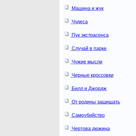
Машина и жук
Чудеса
Пук экстрасенса
Случай в парке
Чужие мысли
Черные кроссовки
Билл и Джордж
От родины защищать
Самоубийство
Чертова дюжина