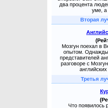
два процента людей
уме, а
Вторая лу
Англий
(Рей
Мозгун поехал в 
опытом. Однажды 
представителей ан
разговоре с Мозгу
английских 
Третья лу
Ку
(Ре
Что появилось 