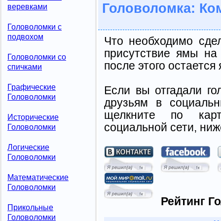
Головоломка: Ко
веревками
Головоломки с
подвохом
Что необходимо сде
присутствие ямы на
Головоломки со
после этого остается 
спичками
Графические
Если вы отгадали го
Головоломки
друзьям в социальн
щелкните по карт
Исторические
социальной сети, ниж
Головоломки
Логические
Головоломки
Математические
Головоломки
Рейтинг Г
Прикольные
Головоломки