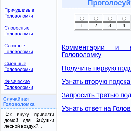
Проголосуй
Причудливые
Головоломки
1
2
3
4
Словесные
Головоломки
Сложные
Комментарии и н
Головоломки
Головоломку
Смешные
Получить первую подс
Головоломки
Узнать вторую подска
Физические
Головоломки
Запросить третью под
Случайная
Головоломка
Узнать ответ на Голо
Как внуку привезти
домой для бабушки
лесной воздух?...