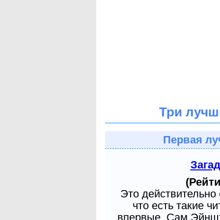
Три лучш
Первая лу
Зага
(Рейти
Это действительно 
что есть такие ч
впервые. Сам Эйншт