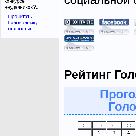
конкурсе
неудачников?...
Прочитать
Головоломку
полностью
Рейтинг Го
Прого
Голо
1
2
3
4