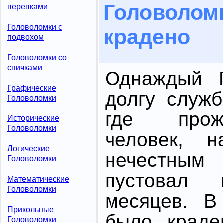
Голово
веревками
Головоломки с
крадено
подвохом
Головоломки со
спичками
Однаждый Г
Графические
долгу служ
Головоломки
где прож
Исторические
Головоломки
человек, н
Логические
нечестны
Головоломки
пустовал 
Математические
Головоломки
месяцев. В
Прикольные
было краде
Головоломки