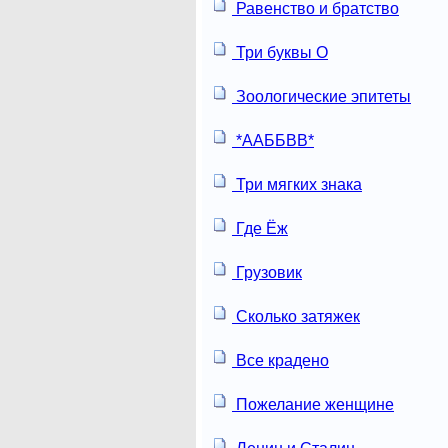
Равенство и братство
Три буквы О
Зоологические эпитеты
*ААББВВ*
Три мягких знака
Где Ёж
Грузовик
Сколько затяжек
Все крадено
Пожелание женщине