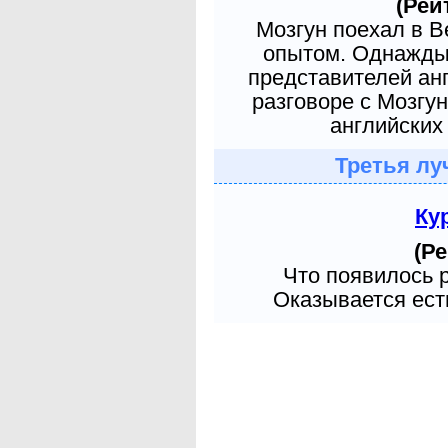
(Рей
Мозгун поехал в 
опытом. Однажды 
представителей ан
разговоре с Мозгу
английских 
Третья лу
Ку
(Ре
Что появилось 
Оказывается есть