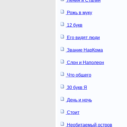
Ленин и Сталин
Рожь в муку
12 букв
Его видят люди
Звание НарКома
Слон и Наполеон
Что общего
30 букв Я
День и ночь
Стоит
Необитаемый остров