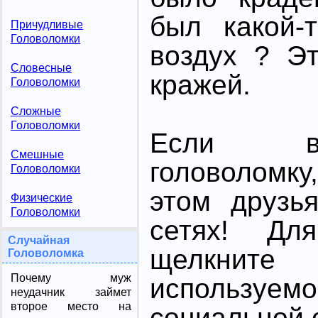
был какой-
Причудливые
Головоломки
воздух ? Э
Словесные
кражей.
Головоломки
Сложные
Головоломки
Если в
Смешные
головоломк
Головоломки
этом друзь
Физические
Головоломки
сетях! Дл
Случайная
щелкните
Головоломка
Почему муж
использ
неудачник займет
второе место на
социальной с