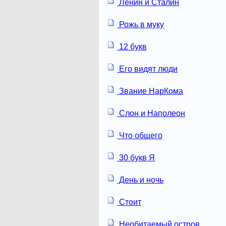
Ленин и Сталин
Рожь в муку
12 букв
Его видят люди
Звание НарКома
Слон и Наполеон
Что общего
30 букв Я
День и ночь
Стоит
Необитаемый остров