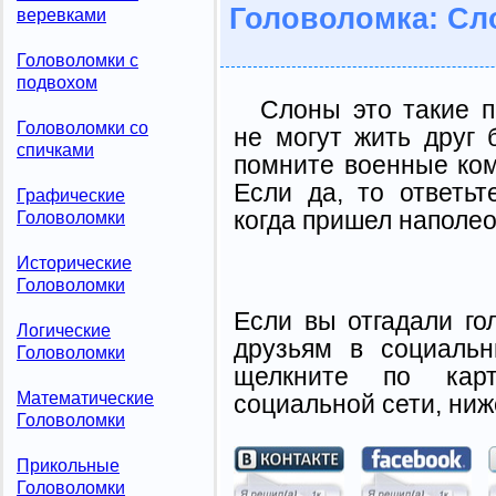
Головоломка: Сл
веревками
Головоломки с
подвохом
Слоны это такие п
Головоломки со
не могут жить друг 
спичками
помните военные ко
Если да, то ответь
Графические
когда пришел наполе
Головоломки
Исторические
Головоломки
Если вы отгадали го
Логические
друзьям в социальн
Головоломки
щелкните по карт
Математические
социальной сети, ниж
Головоломки
Прикольные
Головоломки