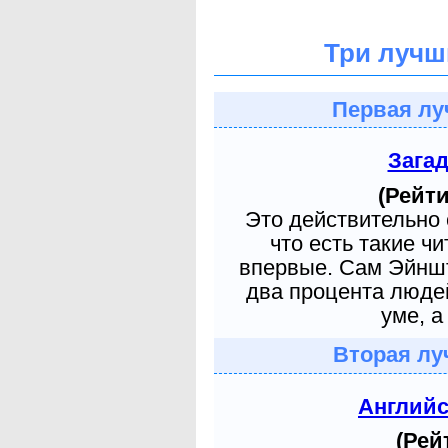
Три лучш
Первая лу
Зага
(Рейти
Это действительно 
что есть такие ч
впервые. Сам Эйншт
два процента людей
уме, а
Вторая лу
Англий
(Рей