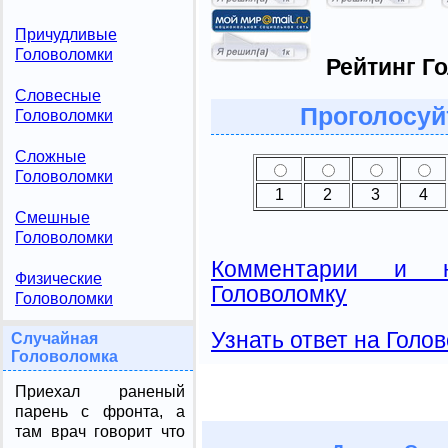
Причудливые
Головоломки
Рейтинг Г
Словесные
Проголосуй
Головоломки
Сложные
Головоломки
1
2
3
4
Смешные
Головоломки
Комментарии и н
Физические
Головоломку
Головоломки
Узнать ответ на Голо
Случайная
Головоломка
Приехал раненый
парень с фронта, а
там врач говорит что