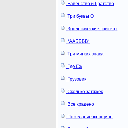
Равенство и братство
Три буквы О
Зоологические эпитеты
*ААББВВ*
Три мягких знака
Где Ёж
Грузовик
Сколько затяжек
Все крадено
Пожелание женщине