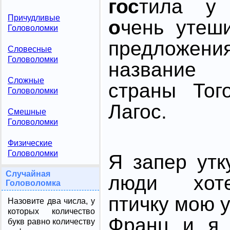
гос
тила у
Причудливые
о
чень утеш
Головоломки
предложени
Словесные
Головоломки
название
Сложные
страны Тог
Головоломки
Лагос.
Смешные
Головоломки
Физические
Головоломки
Я запер утк
Случайная
люди хот
Головоломка
птичку мою у
Назовите два числа, у
которых количество
Франц и я 
букв равно количеству