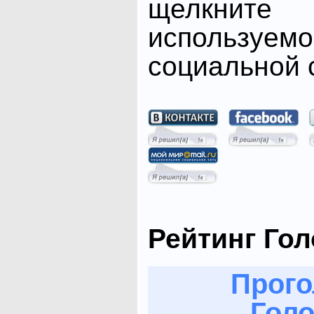
щелкните
использ
социальной с
Рейтинг Го
Прого
Голо