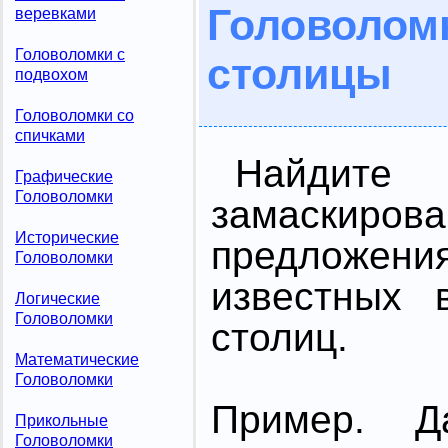
Головоло
веревками
Головоломки с
столицы
подвохом
Головоломки со
спичками
Найдит
Графические
Головоломки
замаски
Исторические
предложе
Головоломки
известных 
Логические
Головоломки
столиц.
Математические
Головоломки
Пример. 
Прикольные
Головоломки