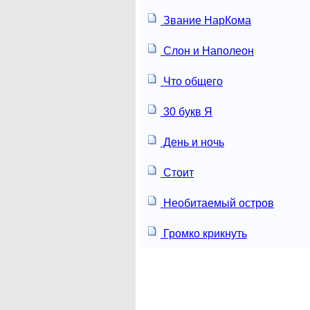
Звание НарКома
Слон и Наполеон
Что общего
30 букв Я
День и ночь
Стоит
Необитаемый остров
Громко крикнуть