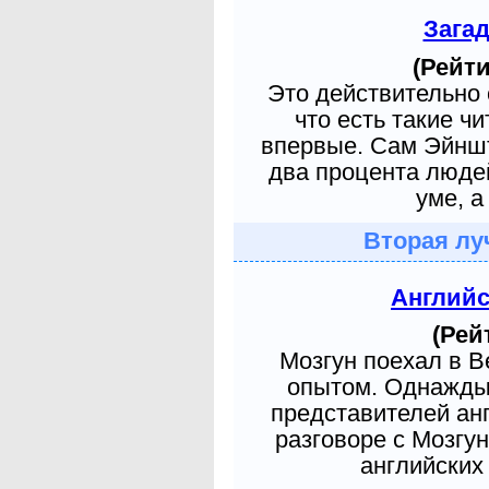
Зага
(Рейти
Это действительно 
что есть такие ч
впервые. Сам Эйншт
два процента людей
уме, а
Вторая лу
Англий
(Рей
Мозгун поехал в 
опытом. Однажды 
представителей ан
разговоре с Мозгу
английских 