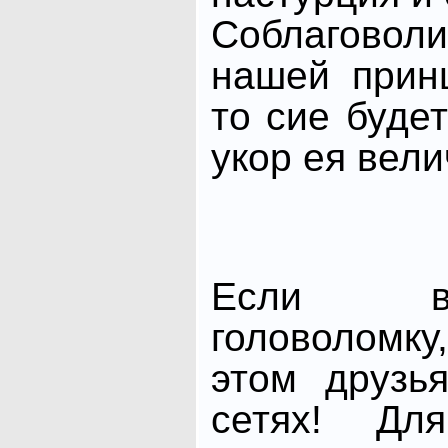
Соблагово
нашей прин
то сие буде
укор ея вели
Если в
головоломк
этом друзь
сетях! Дл