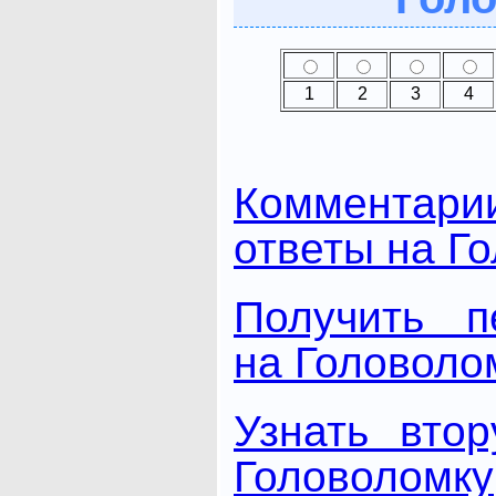
1
2
3
4
Комментари
ответы на Г
Получить п
на Головоло
Узнать вто
Головоломку