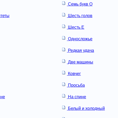
Семь букв О
итеты
Шесть голов
Шесть Е
Односложье
Редкая удача
Две машины
Ковчег
Просьба
не
На спине
Белый и холодный