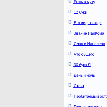
Рожь в муку
12 букв
Его видят люди
Звание НарКома
Слон и Наполеон
Что общего
30 букв Я
День и ночь
Стоит
Необитаемый ост
Громко крикнуть