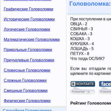
Головоломка:
Графические Головоломки
При поступлении в шк
Исторические Головоломки
ОВЦА - 2
СВИНЬЯ - 3
Логические Головоломки
СОБАКА - 3
КОШКА - 3
Математические Головоломки
КУКУШКА - 4
ЛОШАДЬ - 5
Прикольные Головоломки
ПЕТУХ - 8
Что тогда ОСЛИК?
Причудливые Головоломки
Если вы отгадали го
Словесные Головоломки
щелкните по картинке
Сложные Головоломки
Смешные Головоломки
Физические Головоломки
Рейтинг Головоломк
Случайная Головоломка