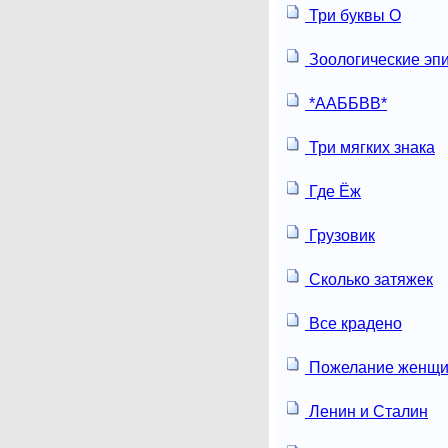
Три буквы О
Зоологические эп
*ААББВВ*
Три мягких знака
Где Ёж
Грузовик
Сколько затяжек
Все крадено
Пожелание женщи
Ленин и Сталин