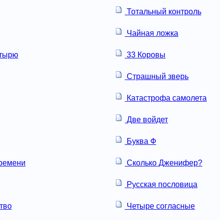
Тотальный контроль
Чайная ложка
тырю
33 Коровы
Страшный зверь
Катастрофа самолета
Две войдет
Буква Ф
ремени
Сколько Дженифер?
Русская пословица
тво
Четыре согласные