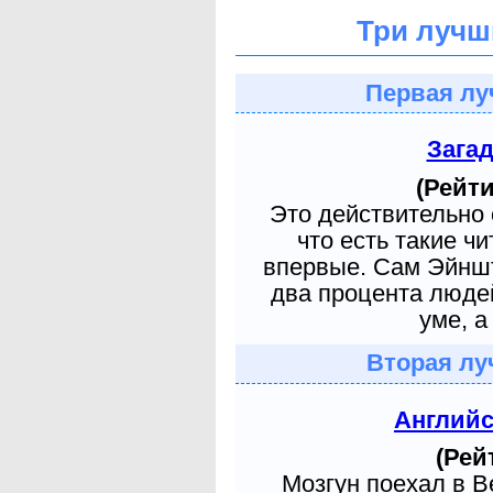
Три лучш
Первая лу
Зага
(Рейти
Это действительно 
что есть такие ч
впервые. Сам Эйншт
два процента людей
уме, а
Вторая лу
Англий
(Рей
Мозгун поехал в 