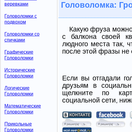
Головоломка: Гр
веревками
Головоломки с
подвохом
Какую фруза можно 
Головоломки со
с балкона своей кв
спичками
людного места так, 
после этой фразы не
Графические
Головоломки
Исторические
Головоломки
Если вы отгадали го
друзьям в социальн
Логические
щелкните по карт
Головоломки
социальной сети, ниж
Математические
Головоломки
Прикольные
Головоломки