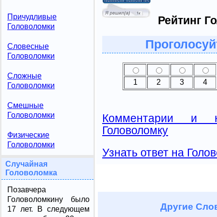
Причудливые
Рейтинг Г
Головоломки
Проголосуй
Словесные
Головоломки
Сложные
1
2
3
4
Головоломки
Смешные
Головоломки
Комментарии и н
Головоломку
Физические
Головоломки
Узнать ответ на Голо
Случайная
Головоломка
Позавчера
Головоломкину было
Другие
Слов
17 лет. В следующем