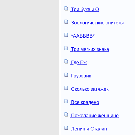
Три буквы О
Зоологические эпитеты
*ААББВВ*
Три мягких знака
Где Ёж
Грузовик
Сколько затяжек
Все крадено
Пожелание женщине
Ленин и Сталин