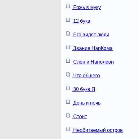
Рожь в муку
12 букв
Его видят люди
Звание НарКома
Слон и Наполеон
Что общего
30 букв Я
День и ночь
Стоит
Необитаемый остров