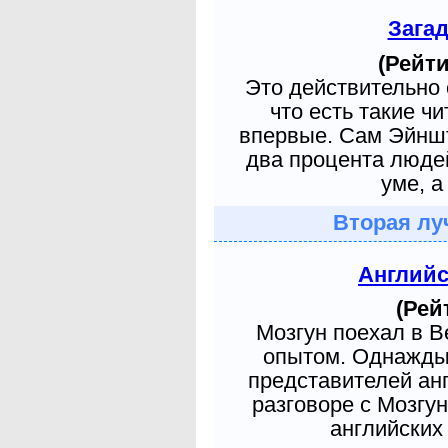
Зага
(Рейти
Это действительно 
что есть такие ч
впервые. Сам Эйншт
два процента людей
уме, а
Вторая лу
Англий
(Рей
Мозгун поехал в 
опытом. Однажды 
представителей ан
разговоре с Мозгу
английских 