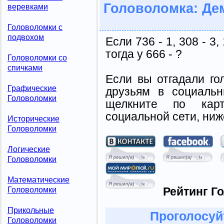
Головоломка: Де
веревками
Головоломки с
подвохом
Если 736 - 1, 308 - 3, 
тогда у 666 - ?
Головоломки со
спичками
Если вы отгадали го
Графические
друзьям в социальн
Головоломки
щелкните по карт
социальной сети, ниж
Исторические
Головоломки
Логические
Головоломки
Математические
Рейтинг Г
Головоломки
Прикольные
Проголосуй
Головоломки