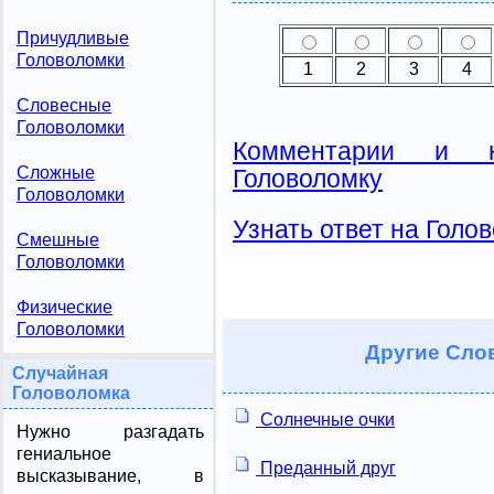
Причудливые
Головоломки
1
2
3
4
Словесные
Головоломки
Комментарии и н
Сложные
Головоломку
Головоломки
Узнать ответ на Голо
Смешные
Головоломки
Физические
Головоломки
Другие
Слов
Случайная
Головоломка
Солнечные очки
Нужно разгадать
гениальное
Преданный друг
высказывание, в