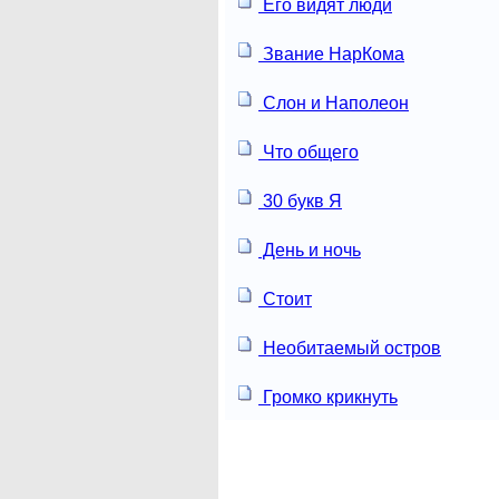
Его видят люди
Звание НарКома
Слон и Наполеон
Что общего
30 букв Я
День и ночь
Стоит
Необитаемый остров
Громко крикнуть