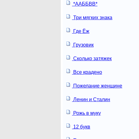
*ААББВВ*
Три мягких знака
Где Ёж
Грузовик
Сколько затяжек
Все крадено
Пожелание женщине
Ленин и Сталин
Рожь в муку
12 букв