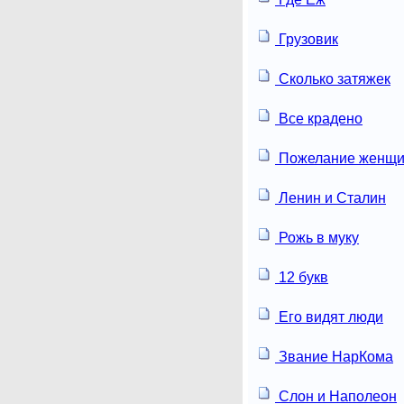
Грузовик
Сколько затяжек
Все крадено
Пожелание женщи
Ленин и Сталин
Рожь в муку
12 букв
Его видят люди
Звание НарКома
Слон и Наполеон