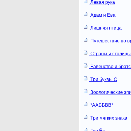
Левая рука
Адам и Ева
Лишняя птица
Путешествие во в
Страны и столицы
Равенство и братс
Три буквы О
Зоологические эп
*ААББВВ*
Три мягких знака
Где Ёж