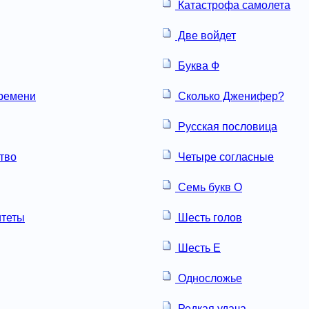
Катастрофа самолета
Две войдет
Буква Ф
ремени
Сколько Дженифер?
Русская пословица
тво
Четыре согласные
Семь букв О
итеты
Шесть голов
Шесть Е
Односложье
Редкая удача