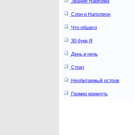
Звание НарКома
Слон и Наполеон
Что общего
30 букв Я
День и ночь
Стоит
Необитаемый остров
Громко крикнуть