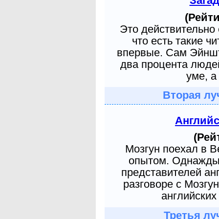
Зага
(Рейти
Это действительно 
что есть такие ч
впервые. Сам Эйншт
два процента людей
уме, а
Вторая лу
Англий
(Рей
Мозгун поехал в 
опытом. Однажды 
представителей ан
разговоре с Мозгу
английских 
Третья лу