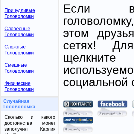
Если в
Причудливые
Головоломки
головоломк
Словесные
этом друзь
Головоломки
сетях! Дл
Сложные
Головоломки
щелкните
Смешные
использ
Головоломки
социальной с
Физические
Головоломки
Случайная
Головоломка
Сколько и какого
достоинства монет
заполучил Карлик