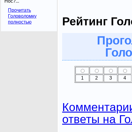
Нос?...
Прочитать
Головоломку
Рейтинг Го
полностью
Прого
Голо
1
2
3
4
Комментари
ответы на Г