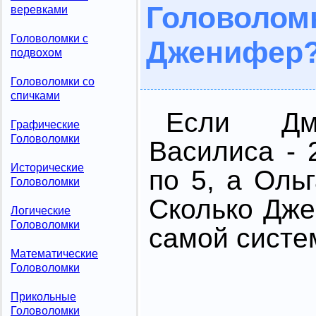
Головоло
веревками
Головоломки с
Дженифер
подвохом
Головоломки со
спичками
Если Дм
Графические
Головоломки
Василиса - 
Исторические
по 5, а Оль
Головоломки
Сколько Дже
Логические
Головоломки
самой систе
Математические
Головоломки
Прикольные
Головоломки