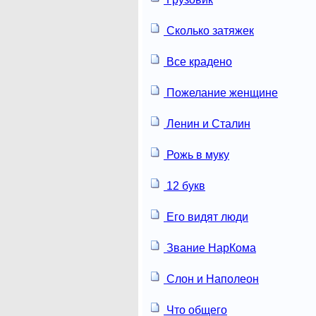
Сколько затяжек
Все крадено
Пожелание женщине
Ленин и Сталин
Рожь в муку
12 букв
Его видят люди
Звание НарКома
Слон и Наполеон
Что общего