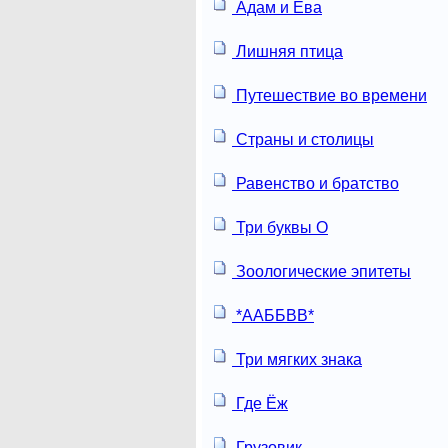
Адам и Ева
Лишняя птица
Путешествие во времени
Страны и столицы
Равенство и братство
Три буквы О
Зоологические эпитеты
*ААББВВ*
Три мягких знака
Где Ёж
Грузовик