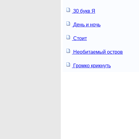
30 букв Я
День и ночь
Стоит
Необитаемый остров
Громко крикнуть