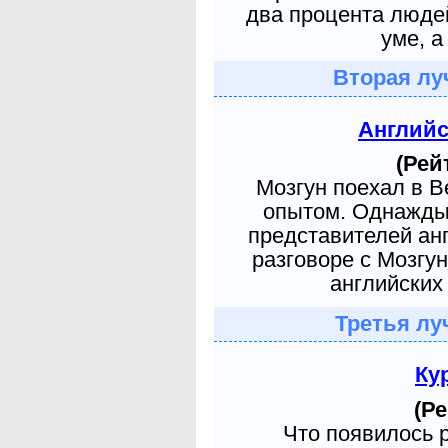
два процента людей
уме, а
Вторая лу
Англий
(Рей
Мозгун поехал в 
опытом. Однажды 
представителей ан
разговоре с Мозгу
английских 
Третья лу
Ку
(Ре
Что появилось 