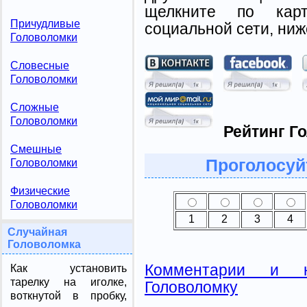
щелкните по карт
Причудливые
социальной сети, ниж
Головоломки
Словесные
Головоломки
Сложные
Головоломки
Рейтинг Г
Смешные
Проголосуй
Головоломки
Физические
Головоломки
1
2
3
4
Случайная
Головоломка
Комментарии и н
Как установить
тарелку на иголке,
Головоломку
воткнутой в пробку,