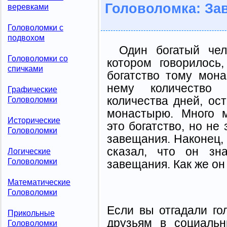
Головоломка: За
веревками
Головоломки с
подвохом
Один богатый чел
Головоломки со
котором говорилось
спичками
богатство тому мон
нему количество 
Графические
количества дней, ос
Головоломки
монастырю. Много м
Исторические
это богатство, но не
Головоломки
завещания. Наконец,
сказал, что он зна
Логические
Головоломки
завещания. Как же он
Математические
Головоломки
Если вы отгадали го
Прикольные
друзьям в социальн
Головоломки