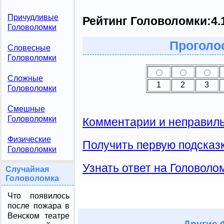
Причудливые
Рейтинг Головоломки:
4.
Головоломки
Проголо
Словесные
Головоломки
Сложные
1
2
3
Головоломки
Смешные
Головоломки
Комментарии и неправиль
Физические
Получить первую подсказ
Головоломки
Узнать ответ на Головоло
Случайная
Головоломка
Что появилось
после пожара в
Венском театре
Другие
Ф