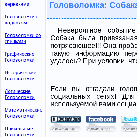
Головоломка: Собака
веревками
Головоломки с
подвохом
Невероятное событие
Головоломки со
Собака была привязаная
спичками
потрясающее!!! Она пробе
такую информацию пер
Графические
удалось? При условии, чт
Головоломки
Исторические
Головоломки
Если вы отгадали голо
Логические
социальных сетях! Для
Головоломки
используемой вами социа
Математические
Головоломки
Прикольные
Головоломки