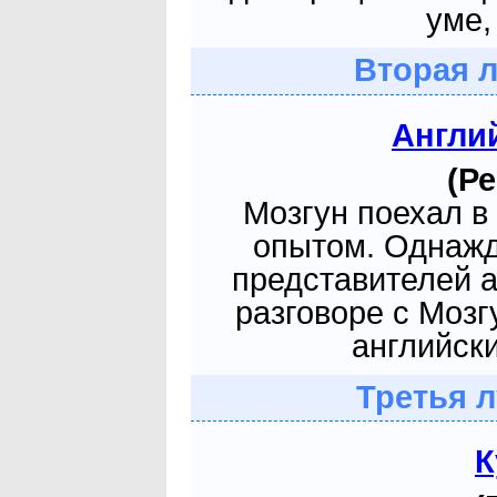
уме,
Вторая 
Англи
(Ре
Мозгун поехал в
опытом. Однажд
представителей 
разговоре с Моз
английски
Третья 
К