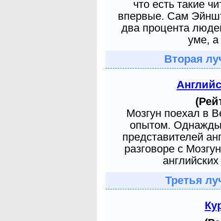
что есть такие ч
впервые. Сам Эйншт
два процента людей
уме, а
Вторая лу
Англий
(Рей
Мозгун поехал в 
опытом. Однажды 
представителей ан
разговоре с Мозгу
английских 
Третья лу
Ку