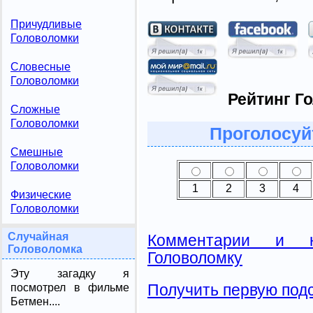
Причудливые
Головоломки
Словесные
Головоломки
Рейтинг Г
Сложные
Головоломки
Проголосуй
Смешные
Головоломки
1
2
3
4
Физические
Головоломки
Случайная
Комментарии и н
Головоломка
Головоломку
Эту загадку я
Получить первую подс
посмотрел в фильме
Бетмен....