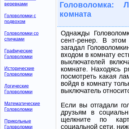
Головоломка: 
веревками
комната
Головоломки с
подвохом
Однажды Головоломк
Головоломки со
спичками
сент-ренер. В этом
загадал Головоломки
Графические
входом в комнату ест
Головоломки
выключателей включ
комнате. Находясь 
Исторические
Головоломки
посмотреть какая ламп
войдя в комнату толь
Логические
выключатель относитс
Головоломки
Математические
Если вы отгадали го
Головоломки
друзьям в социальн
щелкните по карт
Прикольные
социальной сети, ниж
Головоломки