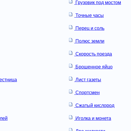
Грузовик под мостом
Точные часы
Перец и соль
Полюс земли
Скорость поезда
Брошенное яйцо
естница
Лист газеты
Спортсмен
Сжатый кислород
лей
Иголка и монета