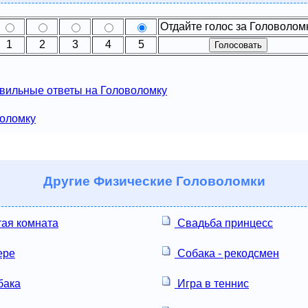
Отдайте голос за Головолом
1
2
3
4
5
вильные ответы на Головоломку
воломку
Другие
Физические Головоломки
тая комната
Свадьба принцесс
ере
Собака - рекодсмен
бака
Игра в теннис