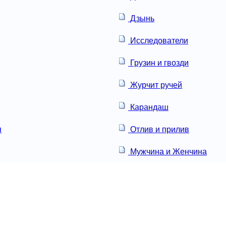
Дзынь
Исследователи
Грузин и гвозди
Журчит ручей
Карандаш
я
Отлив и прилив
Мужчина и Женчина