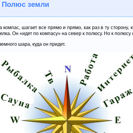
 Полюс земли
а компac, шагает все прямо и npямo, как раз в ту сторонy,
лка. Он «идет по компасу» на север к полюсу. Но к полюсу 
земного шapa, куда он придет.