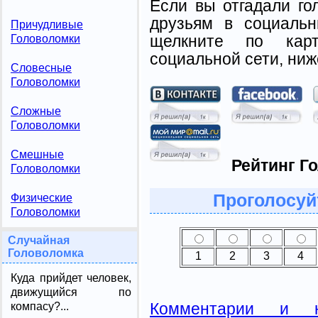
Если вы отгадали го
друзьям в социальн
Причудливые
щелкните по карт
Головоломки
социальной сети, ниж
Словесные
Головоломки
Сложные
Головоломки
Смешные
Рейтинг Г
Головоломки
Проголосуй
Физические
Головоломки
Случайная
Головоломка
1
2
3
4
Куда прийдет человек,
движущийся по
Комментарии и н
компасу?...