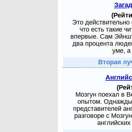
Зага
(Рейти
Это действительно 
что есть такие ч
впервые. Сам Эйншт
два процента людей
уме, а
Вторая лу
Англий
(Рей
Мозгун поехал в 
опытом. Однажды 
представителей ан
разговоре с Мозгу
английских 