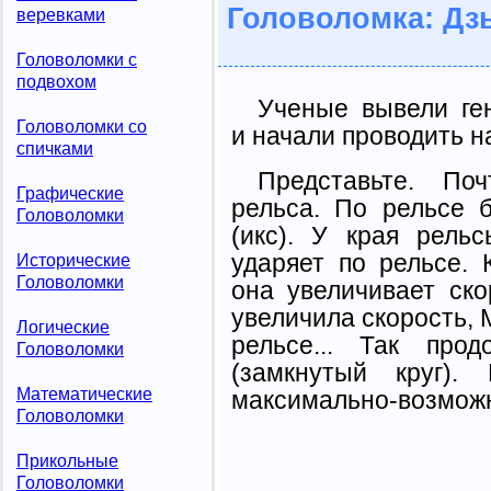
Головоломка: Дз
веревками
Головоломки с
подвохом
Ученые вывели ге
Головоломки со
и начали проводить н
спичками
Представьте. По
Графические
рельса. По рельсе 
Головоломки
(икс). У края рель
ударяет по рельсе. 
Исторические
Головоломки
она увеличивает ско
увеличила скорость, 
Логические
рельсе... Так прод
Головоломки
(замкнутый круг).
Математические
максимально-возможн
Головоломки
Прикольные
Головоломки