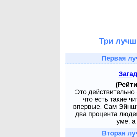
Три лучш
Первая лу
Зага
(Рейти
Это действительно 
что есть такие ч
впервые. Сам Эйншт
два процента людей
уме, а
Вторая лу