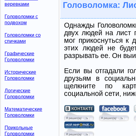
Головоломка: Лис
веревками
Головоломки с
подвохом
Однажды Головоломки
двух людей на лист 
Головоломки со
мог прикоснуться к 
спичками
этих людей не буде
Графические
разрывать ее. Он выи
Головоломки
Если вы отгадали го
Исторические
друзьям в социальн
Головоломки
щелкните по карт
Логические
социальной сети, ниж
Головоломки
Математические
Головоломки
Прикольные
Головоломки