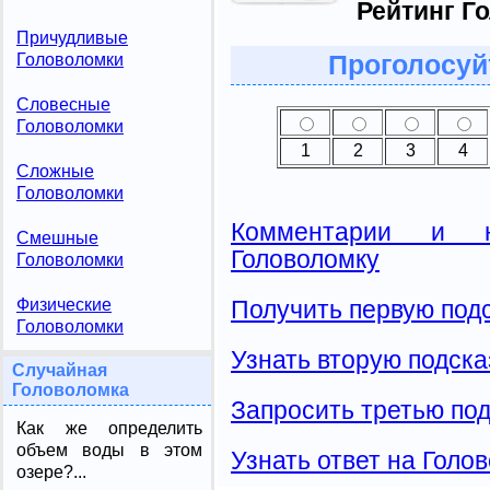
Рейтинг Г
Причудливые
Головоломки
Проголосуй
Словесные
Головоломки
1
2
3
4
Сложные
Головоломки
Комментарии и н
Смешные
Головоломку
Головоломки
Физические
Получить первую подс
Головоломки
Узнать вторую подска
Случайная
Головоломка
Запросить третью под
Как же определить
объем воды в этом
Узнать ответ на Голо
озере?...