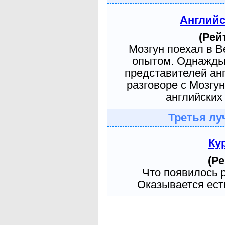
Англий
(Рей
Мозгун поехал в 
опытом. Однажды 
представителей ан
разговоре с Мозгу
английских 
Третья лу
Ку
(Ре
Что появилось 
Оказывается есть