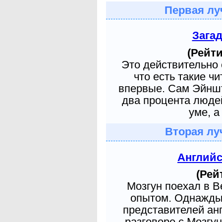
Первая лу
Зага
(Рейти
Это действительно 
что есть такие ч
впервые. Сам Эйншт
два процента людей
уме, а
Вторая лу
Англий
(Рей
Мозгун поехал в 
опытом. Однажды 
представителей ан
разговоре с Мозгу