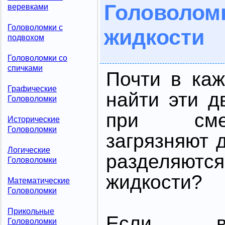
Голово
веревками
Головоломки с
жидкости
подвохом
Головоломки со
спичками
Почти в ка
Графические
найти эти д
Головоломки
при сме
Исторические
Головоломки
загрязняют д
Логические
разделяют
Головоломки
жидкости?
Математические
Головоломки
Прикольные
Если в
Головоломки