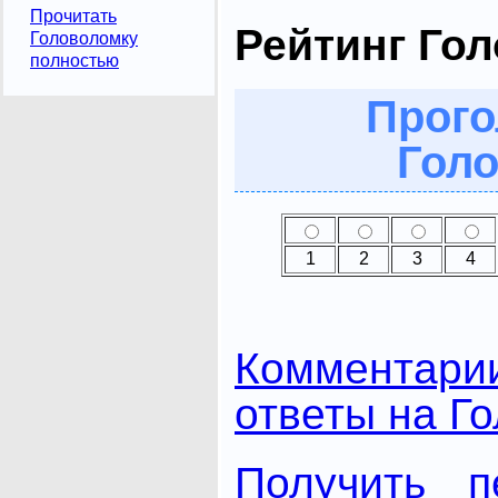
Прочитать
Рейтинг Го
Головоломку
полностью
Прого
Голо
1
2
3
4
Комментари
ответы на Г
Получить п