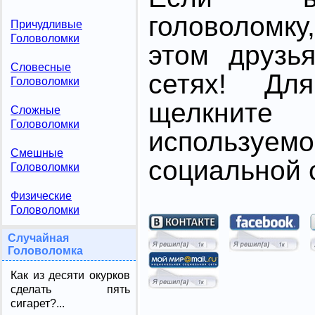
головоломк
Причудливые
Головоломки
этом друзь
Словесные
сетях! Дл
Головоломки
щелкните
Сложные
Головоломки
использ
Смешные
социальной с
Головоломки
Физические
Головоломки
Случайная
Головоломка
Как из десяти окурков
сделать пять
сигарет?...