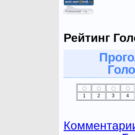
Рейтинг Го
Прого
Голо
1
2
3
4
Комментари