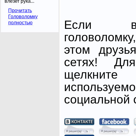
влезет рука...
Прочитать
Головоломку
Если в
полностью
головоломк
этом друзь
сетях! Дл
щелкните
использ
социальной с