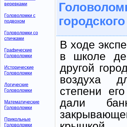
Головол
веревками
Головоломки с
городского
подвохом
Головоломки со
спичками
В ходе эксп
Графические
в школе де
Головоломки
другой горо
Исторические
Головоломки
воздуха д
Логические
степени его
Головоломки
дали бан
Математические
Головоломки
закрываю
Прикольные
крышкой.
Головоломки