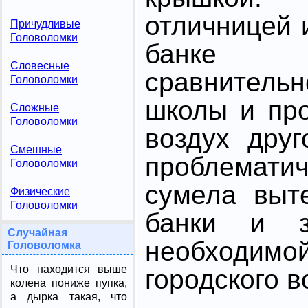
отличницей 
Причудливые
Головоломки
банке 
Словесные
сравнитель
Головоломки
школы и про
Сложные
Головоломки
воздух друг
Смешные
проблемати
Головоломки
сумела выт
Физические
Головоломки
банки и з
Случайная
необход
Головоломка
Что находится выше
городского в
колена пониже пупка,
а дырка такая, что