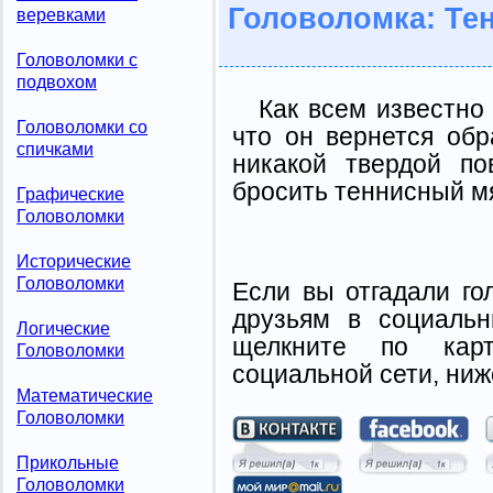
Головоломка: Те
веревками
Головоломки с
подвохом
Как всем известно
Головоломки со
что он вернется обр
спичками
никакой твердой по
бросить теннисный м
Графические
Головоломки
Исторические
Головоломки
Если вы отгадали го
друзьям в социальн
Логические
щелкните по карт
Головоломки
социальной сети, ниж
Математические
Головоломки
Прикольные
Головоломки