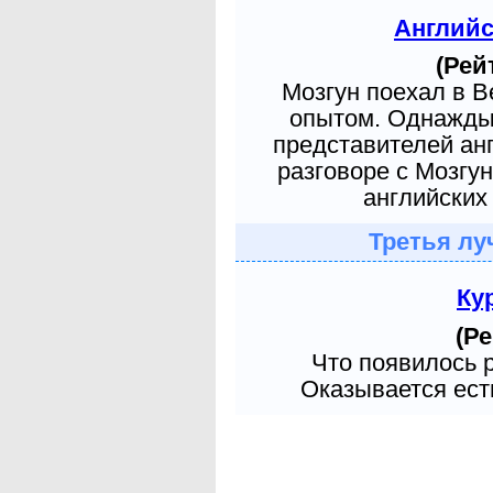
Англий
(Рей
Мозгун поехал в 
опытом. Однажды 
представителей ан
разговоре с Мозгу
английских 
Третья лу
Ку
(Ре
Что появилось 
Оказывается есть