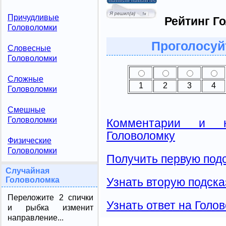
Причудливые
Рейтинг Г
Головоломки
Проголосуй
Словесные
Головоломки
Сложные
1
2
3
4
Головоломки
Смешные
Головоломки
Комментарии и н
Головоломку
Физические
Головоломки
Получить первую подс
Случайная
Узнать вторую подска
Головоломка
Переложите 2 спички
Узнать ответ на Голо
и рыбка изменит
направление...