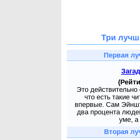
Три лучш
Первая лу
Зага
(Рейти
Это действительно 
что есть такие ч
впервые. Сам Эйншт
два процента людей
уме, а
Вторая лу