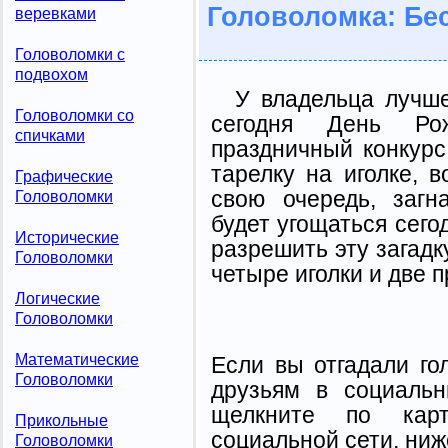
Головоломка: Бе
веревками
Головоломки с
подвохом
У владельца лучше
Головоломки со
сегодня День Ро
спичками
праздничный конкурс:
тарелку на иголке, в
Графические
свою очередь, загн
Головоломки
будет угощаться сего
Исторические
разрешить эту загад
Головоломки
четыре иголки и две п
Логические
Головоломки
Математические
Если вы отгадали го
Головоломки
друзьям в социальн
щелкните по карт
Прикольные
социальной сети, ниж
Головоломки