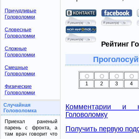
Причудливые
Головоломки
Словесные
Головоломки
Рейтинг Г
Сложные
Головоломки
Проголосуй
Смешные
Головоломки
1
2
3
4
Физические
Головоломки
Случайная
Комментарии и н
Головоломка
Головоломку
Приехал раненый
Получить первую подс
парень с фронта, а
там врач говорит что