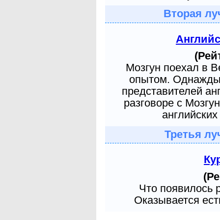
Вторая лу
Англий
(Рей
Мозгун поехал в 
опытом. Однажды 
представителей ан
разговоре с Мозгу
английских 
Третья лу
Ку
(Ре
Что появилось 
Оказывается есть