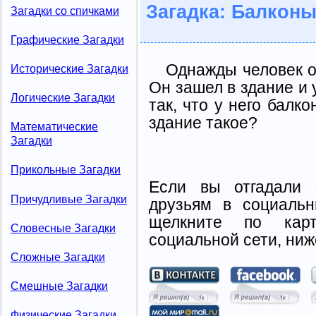
Загадка: Балконы
Загадки со спичками
Графические Загадки
Однажды человек от
Исторические Загадки
Он зашел в здание и 
Логические Загадки
так, что у него балко
здание такое?
Математические
Загадки
Прикольные Загадки
Если вы отгадали 
Причудливые Загадки
друзьям в социальн
щелкните по карт
Словесные Загадки
социальной сети, ниж
Сложные Загадки
Смешные Загадки
Физические Загадки