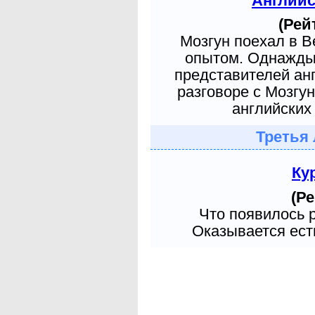
Англий
(Рей
Мозгун поехал в 
опытом. Однажды 
представителей ан
разговоре с Мозгу
английских 
Третья 
Ку
(Ре
Что появилось 
Оказывается есть