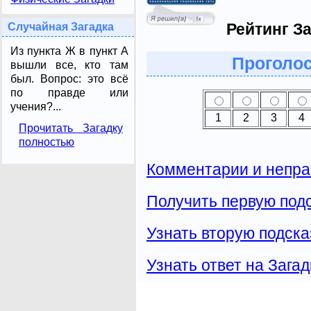
Рейтинг За
Случайная Загадка
Из пункта Ж в пункт А
Проголос
вышли все, кто там
был. Вопрос: это всё
по правде или
учения?...
1
2
3
4
Прочитать Загадку
полностью
Комментарии и непра
Получить первую подс
Узнать вторую подска
Узнать ответ на Загад