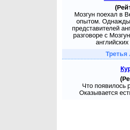
(Рей
Мозгун поехал в 
опытом. Однажды 
представителей ан
разговоре с Мозгу
английских 
Третья 
Ку
(Ре
Что появилось 
Оказывается есть