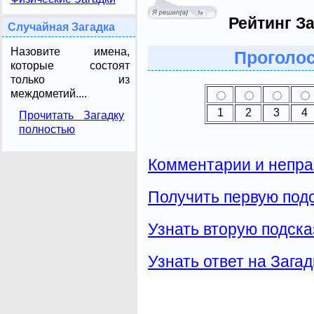
Рейтинг За
Случайная Загадка
Назовите имена,
Проголос
которые состоят
только из
междометий....
1
2
3
4
Прочитать Загадку
полностью
Комментарии и непра
Получить первую подс
Узнать вторую подска
Узнать ответ на Загад