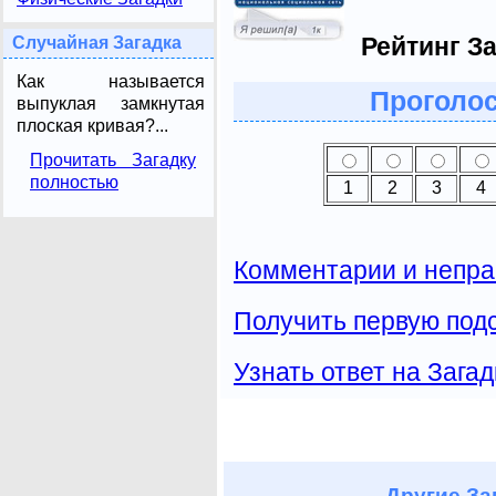
Рейтинг За
Случайная Загадка
Как называется
Проголос
выпуклая замкнутая
плоская кривая?...
Прочитать Загадку
полностью
1
2
3
4
Комментарии и непра
Получить первую подс
Узнать ответ на Загад
Другие
За