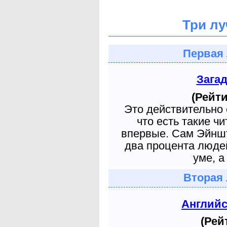
Три лу
Первая 
Зага
(Рейти
Это действительно 
что есть такие ч
впервые. Сам Эйншт
два процента людей
уме, а
Вторая 
Англий
(Рей