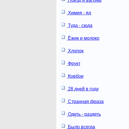
Поезд и вагоны
Химия - яд
Туда - сюда
Ёжик и молоко
Хлопок
Фрукт
Ковбои
28 дней в году
Странная фраза
Одеть - раздеть
Было всегда