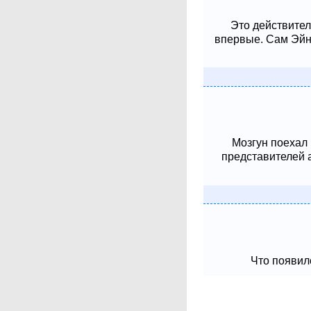
Это действител
впервые. Сам Эйнш
Мозгун поехал
представителей 
Что появило