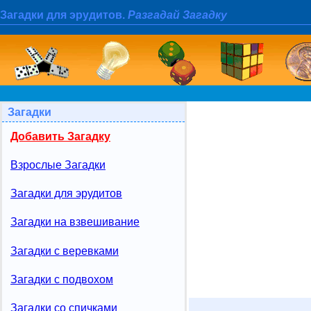
Загадки для эрудитов.
Разгадай Загадку
Загадки
Добавить Загадку
Взрослые Загадки
Загадки для эрудитов
Загадки на взвешивание
Загадки с веревками
Загадки с подвохом
Загадки со спичками