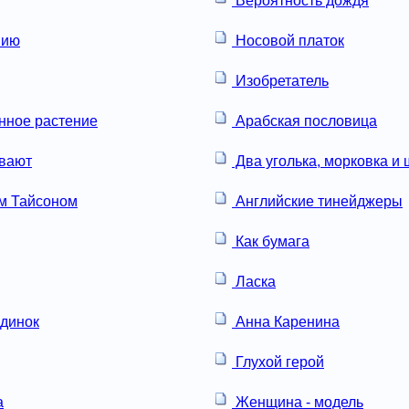
Вероятность дождя
нию
Носовой платок
Изобретатель
нное растение
Арабская пословица
вают
Два уголька, морковка и
м Тайсоном
Английские тинейджеры
Как бумага
Ласка
динок
Анна Каренина
Глухой герой
а
Женщина - модель