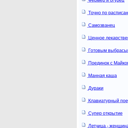
Фермер и огурец
Точно по расписа
Самозванец
Ценное лекарстве
Готовым выбрасы
Поединок с Майко
Манная каша
Дураки
Клавиатурный пое
Супер открытие
Летчица - женщин