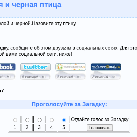
я и черная птица
елой и черной.Назовите эту птицу.
адку, сообщите об этом друзьям в социальных сетях! Для эт
ой вами социальной сети, ниже!
57
Проголосуйте за Загадку:
Отдайте голос за Загадку
1
2
3
4
5