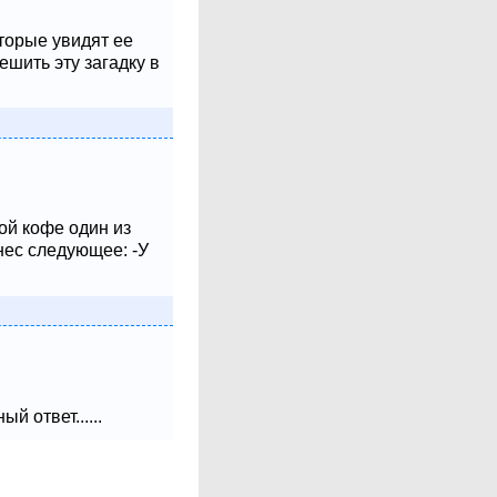
оторые увидят ее
шить эту загадку в
ой кофе один из
нес следующее: -У
 ответ......