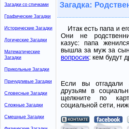
Загадка: Родстве
Загадки со спичками
Графические Загадки
Итак есть папа и ег
Исторические Загадки
Они не родственн
Логические Загадки
казус: папа женил
вышла за муж за сын
Математические
вопросик
: кем будут 
Загадки
Прикольные Загадки
Причудливые Загадки
Если вы отгадали 
друзьям в социальн
Словесные Загадки
щелкните по карт
социальной сети, ниж
Сложные Загадки
Смешные Загадки
Физические Загадки