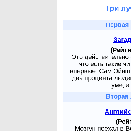
Три лу
Первая 
Зага
(Рейти
Это действительно 
что есть такие ч
впервые. Сам Эйншт
два процента людей
уме, а
Вторая 
Англий
(Рей
Мозгун поехал в 