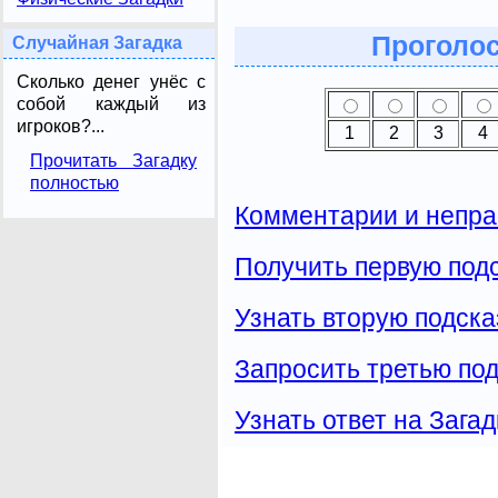
Проголос
Случайная Загадка
Сколько денег унёс с
собой каждый из
игроков?...
1
2
3
4
Прочитать Загадку
полностью
Комментарии и непра
Получить первую подс
Узнать вторую подска
Запросить третью под
Узнать ответ на Загад