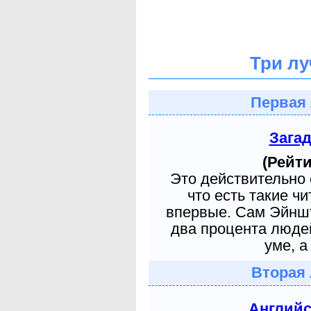
Три лу
Первая 
Зага
(Рейти
Это действительно 
что есть такие ч
впервые. Сам Эйншт
два процента людей
уме, а
Вторая 
Англий