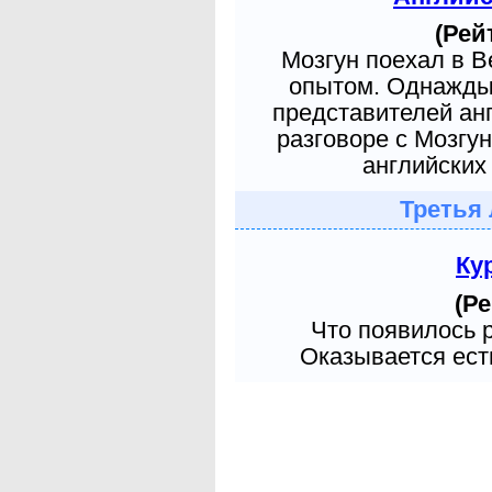
(Рей
Мозгун поехал в 
опытом. Однажды 
представителей ан
разговоре с Мозгу
английских 
Третья 
Ку
(Ре
Что появилось 
Оказывается есть