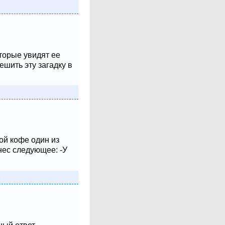
оторые увидят ее
шить эту загадку в
ой кофе один из
нес следующее: -У