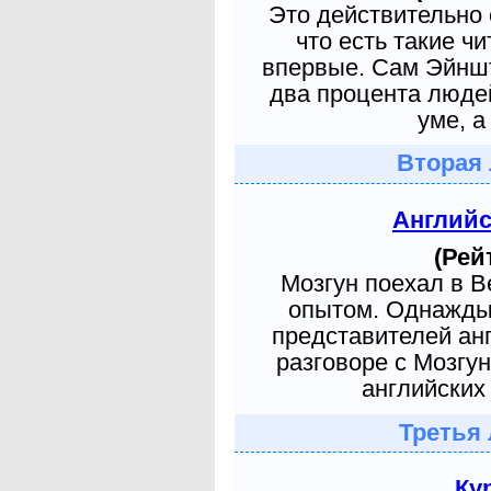
Это действительно 
что есть такие ч
впервые. Сам Эйншт
два процента людей
уме, а
Вторая 
Англий
(Рей
Мозгун поехал в 
опытом. Однажды 
представителей ан
разговоре с Мозгу
английских 
Третья 
Ку