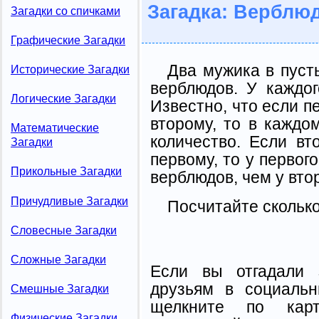
Загадка: Верблю
Загадки со спичками
Графические Загадки
Два мужика в пуст
Исторические Загадки
верблюдов. У каждог
Логические Загадки
Известно, что если п
второму, то в каждо
Математические
количество. Если вт
Загадки
первому, то у первог
Прикольные Загадки
верблюдов, чем у втор
Причудливые Загадки
Посчитайте сколько
Словесные Загадки
Сложные Загадки
Если вы отгадали 
друзьям в социальн
Смешные Загадки
щелкните по карт
Физические Загадки