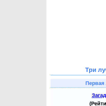
Три лу
Первая 
Зага
(Рейти