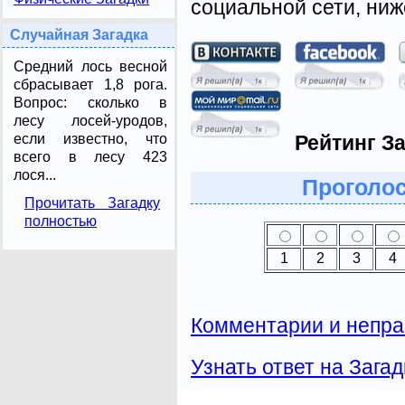
социальной сети, ниж
Случайная Загадка
Средний лось весной
сбрасывает 1,8 рога.
Вопрос: сколько в
лесу лосей-уродов,
если известно, что
Рейтинг За
всего в лесу 423
лося...
Проголос
Прочитать Загадку
полностью
1
2
3
4
Комментарии и непра
Узнать ответ на Загад