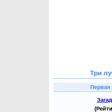
Три лу
Первая 
Зага
(Рейти