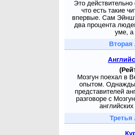
Это действительно 
что есть такие ч
впервые. Сам Эйншт
два процента людей
уме, а
Вторая 
Англий
(Рей
Мозгун поехал в 
опытом. Однажды 
представителей ан
разговоре с Мозгу
английских 
Третья 
Ку