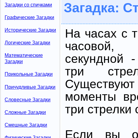
Загадка: С
Загадки со спичками
Графические Загадки
На часах с 
Исторические Загадки
часовой,
Логические Загадки
секундной 
Математические
Загадки
три стрел
Прикольные Загадки
Существуют
Причудливые Загадки
моменты вр
Словесные Загадки
три стрелки
Сложные Загадки
Смешные Загадки
Если вы от
Физические Загадки