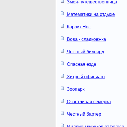
Змея-путешественница
Математики на отдыхе
Карлик Нос
Вова - сладкоежка
Честный бильярд
Опасная езда
Хитрый официант
Зоопарк
Счастливая семёрка
Честный бартер
Миллион кубиков от boroco