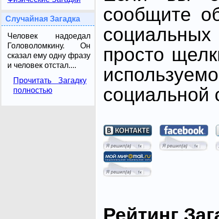
сообщите о
Случайная Загадка
социальных 
Человек надоедал
Головоломкину. Он
просто щелк
сказал ему одну фразу
и человек отстал....
использ
Прочитать Загадку
социальной с
полностью
Рейтинг Заг