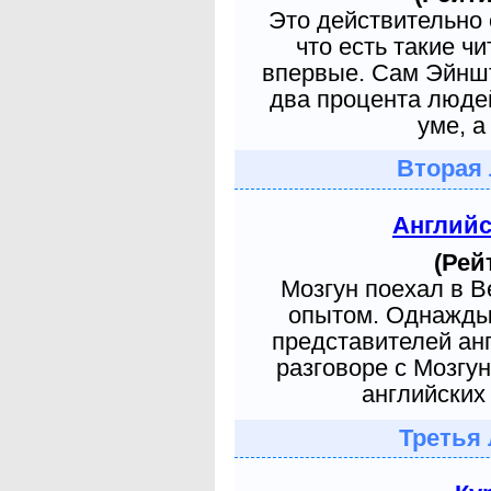
Это действительно 
что есть такие ч
впервые. Сам Эйншт
два процента людей
уме, а
Вторая 
Англий
(Рей
Мозгун поехал в 
опытом. Однажды 
представителей ан
разговоре с Мозгу
английских 
Третья 