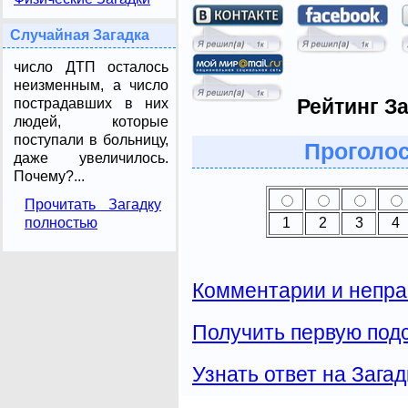
Случайная Загадка
число ДТП осталось
неизменным, а число
Рейтинг За
пострадавших в них
людей, которые
поступали в больницу,
Проголос
даже увеличилось.
Почему?...
Прочитать Загадку
полностью
1
2
3
4
Комментарии и непра
Получить первую подс
Узнать ответ на Загад