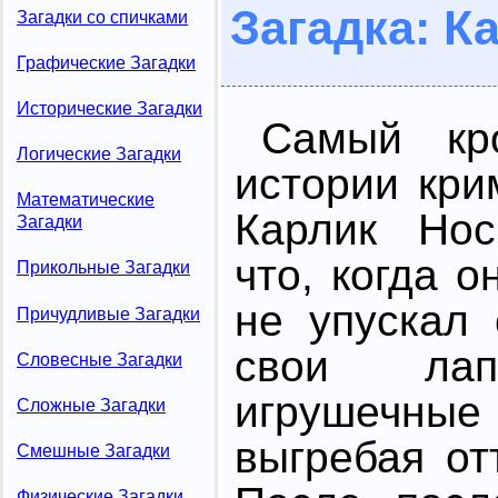
Загадка: К
Загадки со спичками
Графические Загадки
Исторические Загадки
Самый кр
Логические Загадки
истории кри
Математические
Карлик Нос
Загадки
что, когда о
Прикольные Загадки
не упускал 
Причудливые Загадки
свои ла
Словесные Загадки
игрушечные
Сложные Загадки
выгребая от
Смешные Загадки
Физические Загадки