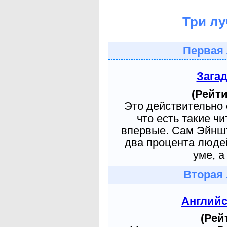
Три лу
Первая 
Зага
(Рейти
Это действительно 
что есть такие ч
впервые. Сам Эйншт
два процента людей
уме, а
Вторая 
Англий
(Рей