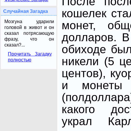
После посл
кошелек ста
Случайная Загадка
Мозгуна ударили
монет, об
головой в живот и он
сказал потрясающую
долларов. В
фразу, что он
сказал?...
обиходе был
Прочитать Загадку
никели (5 ц
полностью
центов), куо
и монеты
(полдолла
какого дос
украл Кар