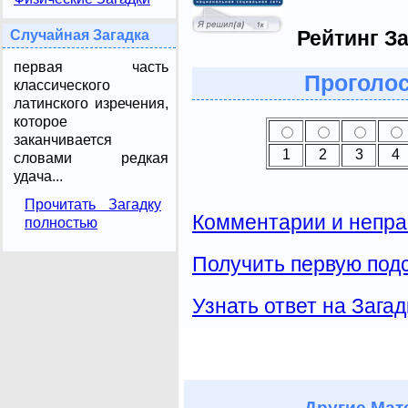
Рейтинг За
Случайная Загадка
первая часть
Проголос
классического
латинского изречения,
которое
заканчивается
1
2
3
4
словами редкая
удача...
Прочитать Загадку
Комментарии и непра
полностью
Получить первую подс
Узнать ответ на Загад
Другие
Мате