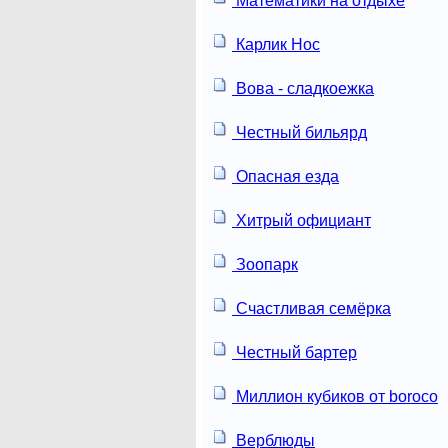
Математики на отдыхе
Карлик Нос
Вова - сладкоежка
Честный бильярд
Опасная езда
Хитрый официант
Зоопарк
Счастливая семёрка
Честный бартер
Миллион кубиков от boroco
Верблюды