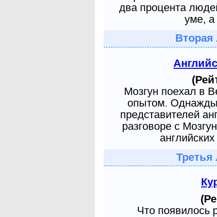
два процента людей
уме, а
Вторая 
Англий
(Рей
Мозгун поехал в 
опытом. Однажды 
представителей ан
разговоре с Мозгу
английских 
Третья 
Ку
(Ре
Что появилось 