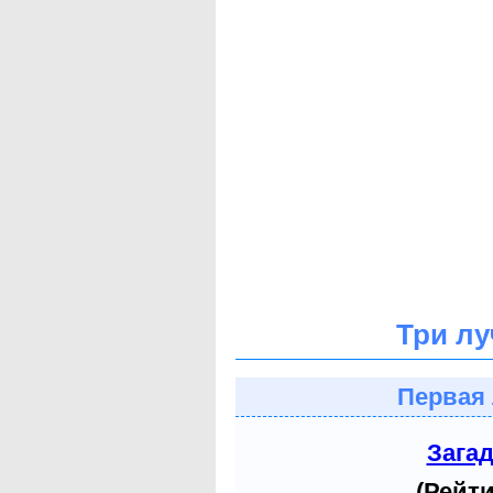
Три лу
Первая 
Зага
(Рейти