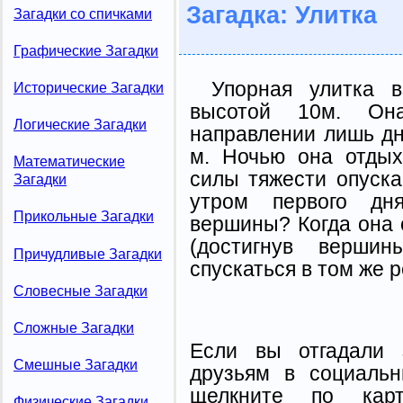
Загадка: Улитка
Загадки со спичками
Графические Загадки
Упорная улитка в
Исторические Загадки
высотой 10м. Он
Логические Загадки
направлении лишь дн
м. Ночью она отдых
Математические
силы тяжести опуска
Загадки
утром первого дня
Прикольные Загадки
вершины? Когда она 
(достигнув верши
Причудливые Загадки
спускаться в том же 
Словесные Загадки
Сложные Загадки
Если вы отгадали 
Смешные Загадки
друзьям в социальн
щелкните по карт
Физические Загадки