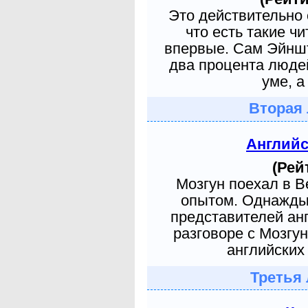
Это действительно 
что есть такие ч
впервые. Сам Эйншт
два процента людей
уме, а
Вторая 
Англий
(Рей
Мозгун поехал в 
опытом. Однажды 
представителей ан
разговоре с Мозгу
английских 
Третья 