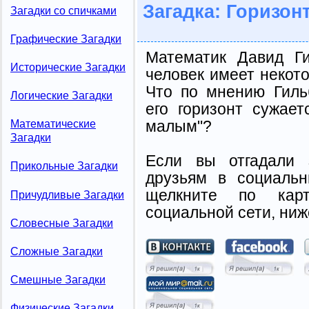
Загадка: Горизон
Загадки со спичками
Графические Загадки
Математик Давид Ги
Исторические Загадки
человек имеет некот
Что по мнению Гильб
Логические Загадки
его горизонт сужает
малым"?
Математические
Загадки
Если вы отгадали 
Прикольные Загадки
друзьям в социальн
щелкните по карт
Причудливые Загадки
социальной сети, ниж
Словесные Загадки
Сложные Загадки
Смешные Загадки
Физические Загадки