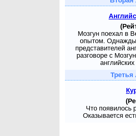
Вторая 
Англий
(Рей
Мозгун поехал в 
опытом. Однажды 
представителей ан
разговоре с Мозгу
английских 
Третья 
Ку
(Ре
Что появилось 
Оказывается есть