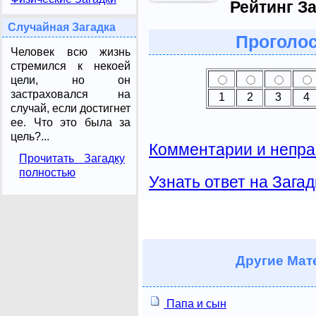
Рейтинг За
Случайная Загадка
Проголос
Человек всю жизнь
стремился к некоей
цели, но он
застраховался на
1
2
3
4
случай, если достигнет
ее. Что это была за
цель?...
Комментарии и непра
Прочитать Загадку
полностью
Узнать ответ на Загад
Другие
Мате
Папа и сын