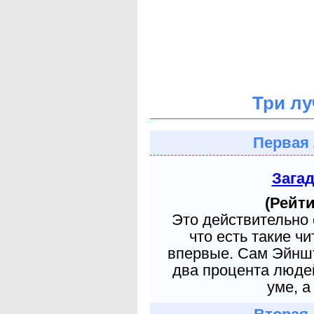
Три лу
Первая 
Зага
(Рейти
Это действительно 
что есть такие ч
впервые. Сам Эйншт
два процента людей
уме, а