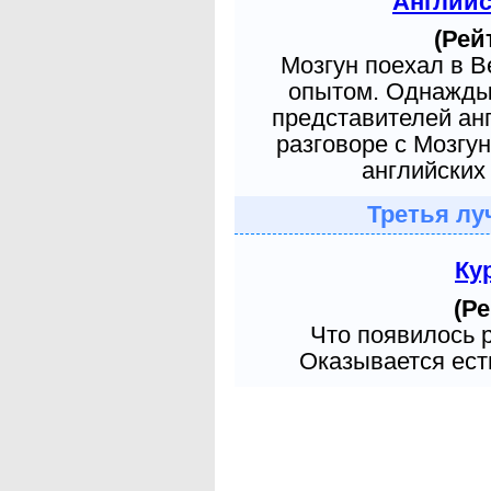
Англий
(Рей
Мозгун поехал в 
опытом. Однажды 
представителей ан
разговоре с Мозгу
английских 
Третья лу
Ку
(Ре
Что появилось 
Оказывается есть