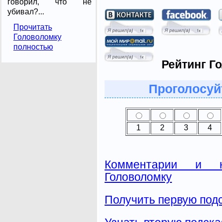
говорил, что не
убивал?...
Прочитать
Головоломку
полностью
Рейтинг Г
Проголосуй
1
2
3
4
Комментарии и н
Головоломку
Получить первую подс