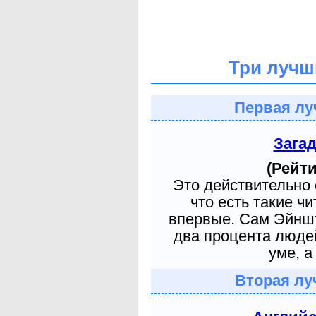
Три лучш
Первая лу
Зага
(Рейти
Это действительно 
что есть такие ч
впервые. Сам Эйншт
два процента людей
уме, а
Вторая лу