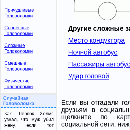
Причудливые
Головоломки
Другие сложные з
Словесные
Головоломки
Место кондуктора
Сложные
Ночной автобус
Головоломки
Пассажиры автобу
Смешные
Головоломки
Удар головой
Физические
Головоломки
Случайная
Если вы отгадали го
Головоломка
друзьям в социальн
Как Шерлок Холмс
щелкните по карт
узнал, что муж убил
социальной сети, ниж
жену, если тот