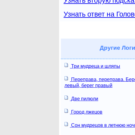
Узнать вторую подска
Узнать ответ на Голо
Другие
Логи
Три мудреца и шляпы
Переправа, переправа. Бер
левый, берег правый
Две пилюли
Город лжецов
Сон мудрецов в летнюю ноч