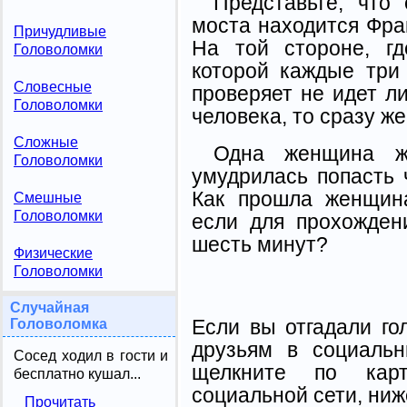
Представьте, что
моста находится Фран
Причудливые
На той стороне, гд
Головоломки
которой каждые три
Словесные
проверяет не идет ли
Головоломки
человека, то сразу ж
Сложные
Одна женщина ж
Головоломки
умудрилась попасть 
Как прошла женщин
Смешные
Головоломки
если для прохожден
шесть минут?
Физические
Головоломки
Случайная
Если вы отгадали го
Головоломка
друзьям в социальн
Сосед ходил в гости и
щелкните по карт
бесплатно кушал...
социальной сети, ниж
Прочитать