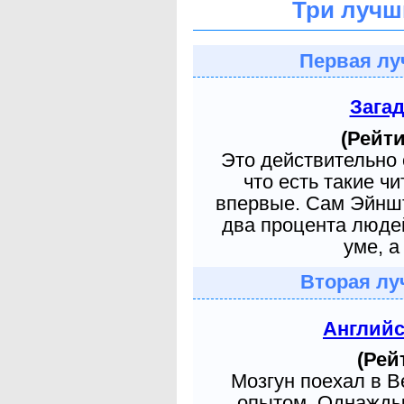
Три лучш
Первая лу
Зага
(Рейти
Это действительно 
что есть такие ч
впервые. Сам Эйншт
два процента людей
уме, а
Вторая лу
Англий
(Рей
Мозгун поехал в 
опытом. Однажды 