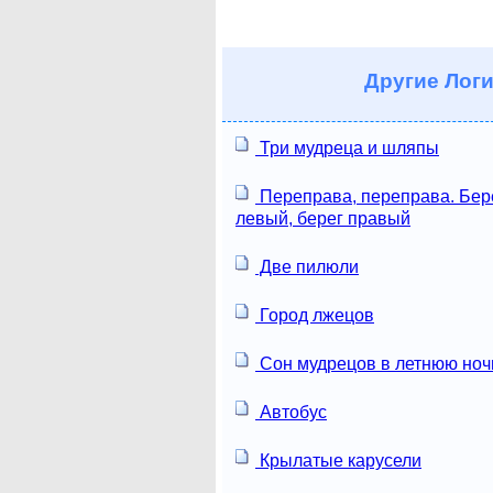
Другие
Логи
Три мудреца и шляпы
Переправа, переправа. Бер
левый, берег правый
Две пилюли
Город лжецов
Сон мудрецов в летнюю ноч
Автобус
Крылатые карусели