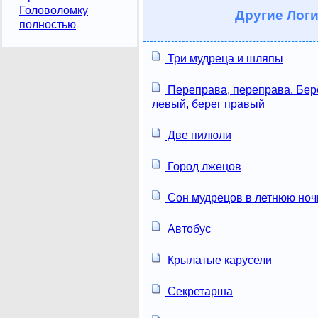
Головоломку
Другие
Логи
полностью
Три мудреца и шляпы
Переправа, переправа. Бер
левый, берег правый
Две пилюли
Город лжецов
Сон мудрецов в летнюю ноч
Автобус
Крылатые карусели
Секретарша