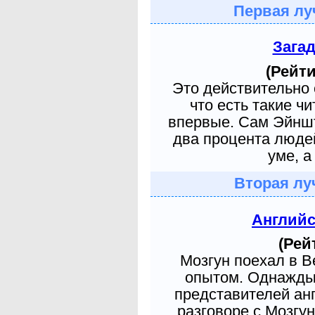
Первая лу
Зага
(Рейти
Это действительно 
что есть такие ч
впервые. Сам Эйншт
два процента людей
уме, а
Вторая лу
Англий
(Рей
Мозгун поехал в 
опытом. Однажды 
представителей ан
разговоре с Мозгу