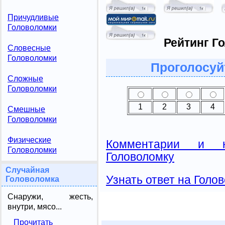
Причудливые
Головоломки
Рейтинг Г
Словесные
Головоломки
Проголосуй
Сложные
Головоломки
1
2
3
4
Смешные
Головоломки
Физические
Комментарии и н
Головоломки
Головоломку
Случайная
Узнать ответ на Голо
Головоломка
Снаружи, жесть,
внутри, мясо...
Прочитать