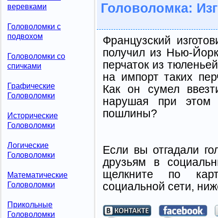
Головоломка: Изг
веревками
Головоломки с
подвохом
Французский изготов
получил из Нью-Йорк
Головоломки со
перчаток из тюленьей
спичками
на импорт таких пе
Графические
Как он сумел ввезт
Головоломки
нарушая при этом 
пошлины?
Исторические
Головоломки
Логические
Если вы отгадали го
Головоломки
друзьям в социальн
щелкните по карт
Математические
социальной сети, ниж
Головоломки
Прикольные
Головоломки