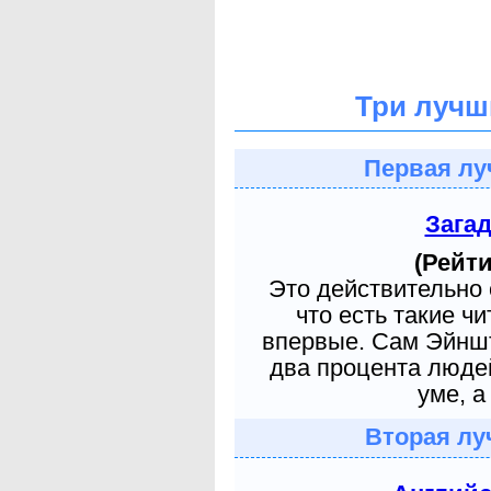
Три лучш
Первая лу
Зага
(Рейти
Это действительно 
что есть такие ч
впервые. Сам Эйншт
два процента людей
уме, а
Вторая лу