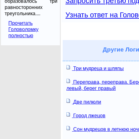
Запросить третью под
образовалось три
равносторонних
треугольника....
Узнать ответ на Голо
Прочитать
Головоломку
полностью
Другие
Логи
Три мудреца и шляпы
Переправа, переправа. Бер
левый, берег правый
Две пилюли
Город лжецов
Сон мудрецов в летнюю ноч