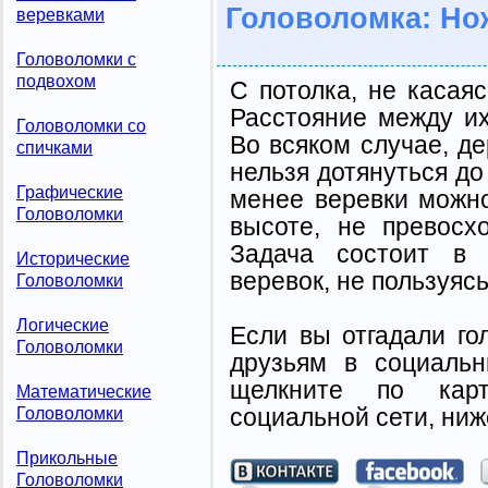
Головоломка: Но
веревками
Головоломки с
подвохом
С потолка, не касаяс
Расстояние между их
Головоломки со
Во всяком случае, де
спичками
нельзя дотянуться до
Графические
менее веревки можно
Головоломки
высоте, не превосх
Задача состоит в 
Исторические
веревок, не пользуяс
Головоломки
Логические
Если вы отгадали го
Головоломки
друзьям в социальн
щелкните по карт
Математические
социальной сети, ниж
Головоломки
Прикольные
Головоломки