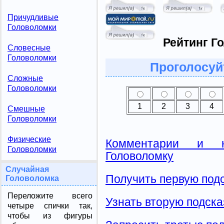
Причудливые
Головоломки
Рейтинг Г
Словесные
Головоломки
Проголосуй
Сложные
Головоломки
1
2
3
4
Смешные
Головоломки
Физические
Комментарии и н
Головоломки
Головоломку
Случайная
Получить первую подс
Головоломка
Переложите всего
Узнать вторую подска
четыре спички так,
чтобы из фигуры