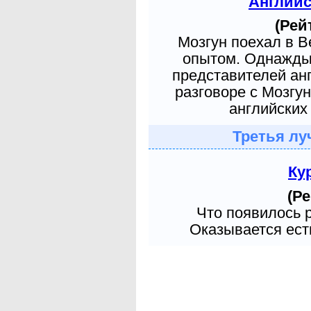
Англий
(Рей
Мозгун поехал в 
опытом. Однажды 
представителей ан
разговоре с Мозгу
английских 
Третья лу
Ку
(Ре
Что появилось 
Оказывается есть