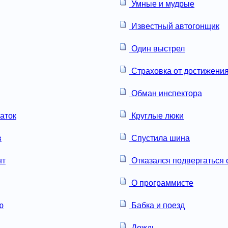
Умные и мудрые
Известный автогонщик
Один выстрел
Страховка от достижения
Обман инспектора
аток
Круглые люки
в
Спустила шина
нт
Отказался подвергаться 
О программисте
ю
Бабка и поезд
Дождь