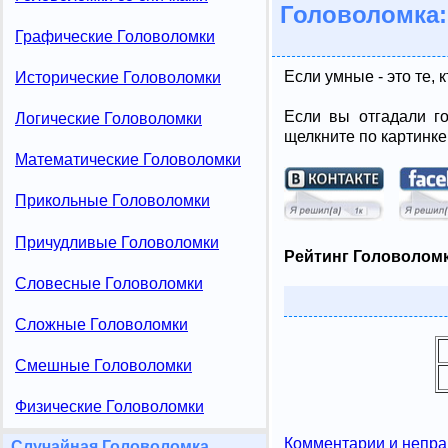
Головоломка:
Графические Головоломки
Если умные - это те, 
Исторические Головоломки
Если вы отгадали го
Логические Головоломки
щелкните по картинке
Математические Головоломки
Прикольные Головоломки
Причудливые Головоломки
Рейтинг Головоломк
Словесные Головоломки
Сложные Головоломки
Смешные Головоломки
Физические Головоломки
Комментарии и непра
Случайная Головоломка