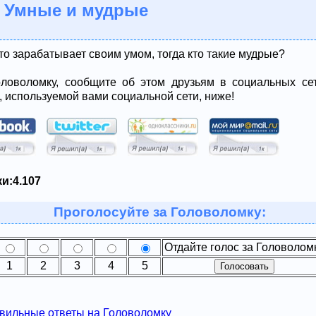
 Умные и мудрые
кто зарабатывает своим умом, тогда кто такие мудрые?
ловоломку, сообщите об этом друзьям в социальных сет
, используемой вами социальной сети, ниже!
и:
4.107
Проголосуйте за Головоломку:
Отдайте голос за Головолом
1
2
3
4
5
вильные ответы на Головоломку