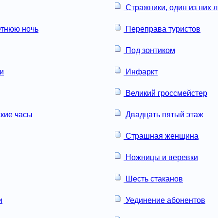
Стражники, один из них л
етнюю ночь
Переправа туристов
Под зонтиком
и
Инфаркт
Великий гроссмейстер
кие часы
Двадцать пятый этаж
Страшная женщина
Ножницы и веревки
Шесть стаканов
и
Уединение абонентов