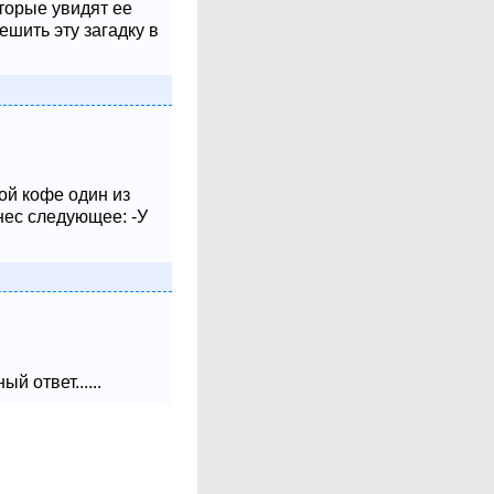
оторые увидят ее
шить эту загадку в
ой кофе один из
нес следующее: -У
 ответ......