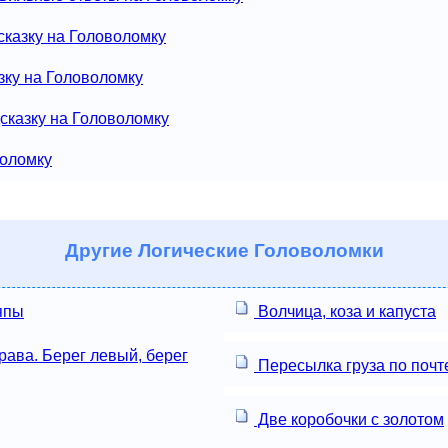
сказку на Головоломку
зку на Головоломку
сказку на Головоломку
воломку
Другие
Логические Головоломки
япы
Волчица, коза и капуста
ава. Берег левый, берег
Пересылка груза по почт
Две коробочки с золотом