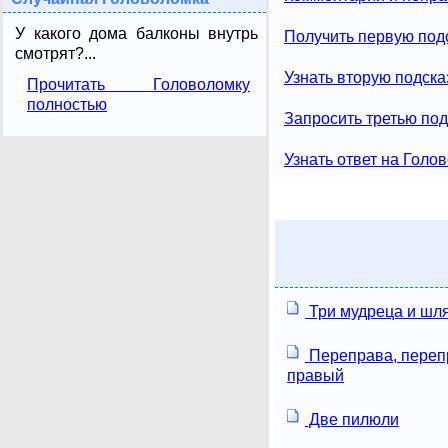
У какого дома балконы внутрь
Получить первую под
смотрят?...
Узнать вторую подска
Прочитать Головоломку
полностью
Запросить третью под
Узнать ответ на Голо
Три мудреца и шл
Переправа, перепр
правый
Две пилюли