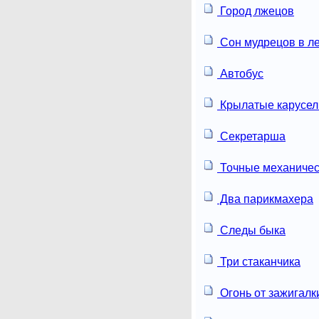
Город лжецов
Сон мудрецов в л
Автобус
Крылатые карусел
Секретарша
Точные механичес
Два парикмахера
Следы быка
Три стаканчика
Огонь от зажигалк