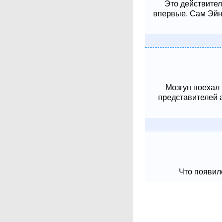
Это действител
впервые. Сам Эйнш
Мозгун поехал
представителей 
Что появило