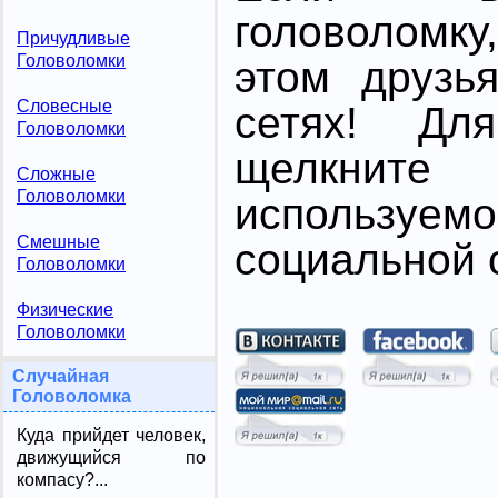
головоломк
Причудливые
Головоломки
этом друзь
Словесные
сетях! Дл
Головоломки
щелкните
Сложные
Головоломки
использ
Смешные
социальной с
Головоломки
Физические
Головоломки
Случайная
Головоломка
Куда прийдет человек,
движущийся по
компасу?...