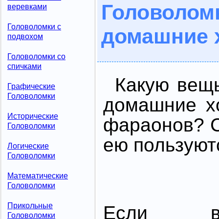
Головолом
веревками
Головоломки с
домашние 
подвохом
Головоломки со
спичками
Какую вещ
Графические
Головоломки
домашние х
Исторические
фараонов? С
Головоломки
ею пользуют
Логические
Головоломки
Математические
Головоломки
Прикольные
Если в
Головоломки