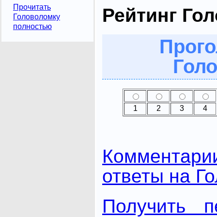
Прочитать
Рейтинг Го
Головоломку
полностью
Прого
Голо
1
2
3
4
Комментари
ответы на Г
Получить п