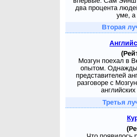
впервые. Сам Эйншт
два процента людей
уме, а
Вторая лу
Англий
(Рей
Мозгун поехал в 
опытом. Однажды 
представителей ан
разговоре с Мозгу
английских 
Третья лу
Ку
(Ре
Что появилось 