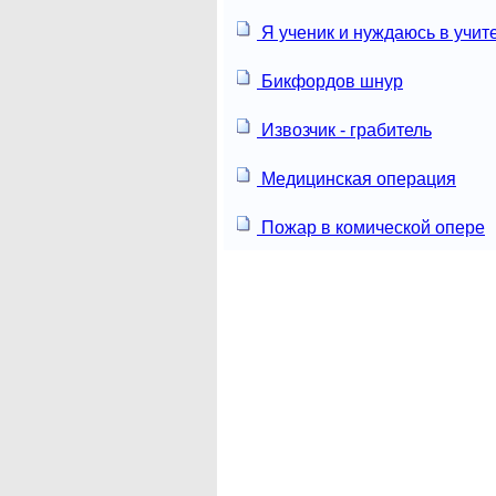
Я ученик и нуждаюсь в учит
Бикфордов шнур
Извозчик - грабитель
Медицинская операция
Пожар в комической опере