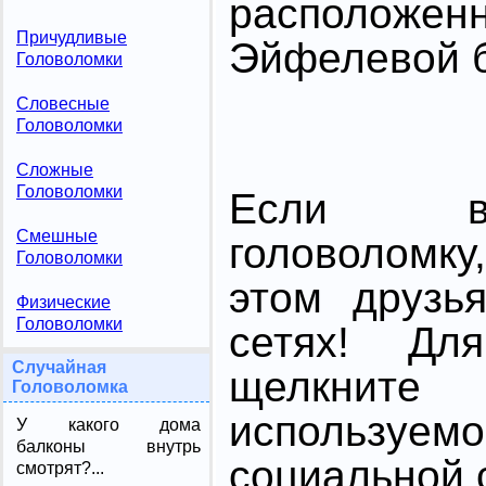
расположе
Причудливые
Эйфелевой 
Головоломки
Словесные
Головоломки
Сложные
Головоломки
Если в
Смешные
головоломк
Головоломки
этом друзь
Физические
Головоломки
сетях! Дл
Случайная
щелкните
Головоломка
использ
У какого дома
балконы внутрь
социальной с
смотрят?...