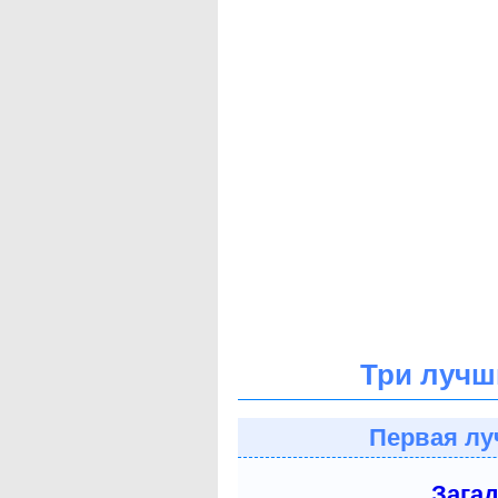
Три лучш
Первая лу
Зага