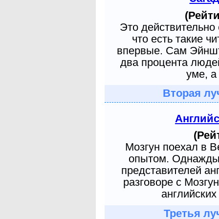
(Рейти
Это действительно 
что есть такие ч
впервые. Сам Эйншт
два процента людей
уме, а
Вторая лу
Англий
(Рей
Мозгун поехал в 
опытом. Однажды 
представителей ан
разговоре с Мозгу
английских 
Третья лу