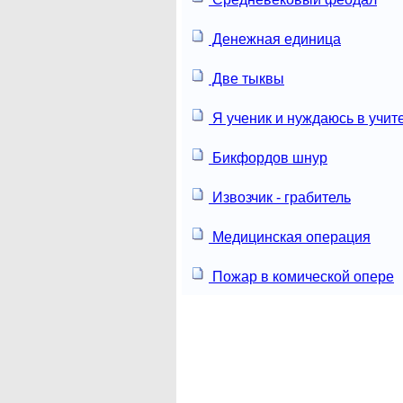
Денежная единица
Две тыквы
Я ученик и нуждаюсь в учит
Бикфордов шнур
Извозчик - грабитель
Медицинская операция
Пожар в комической опере