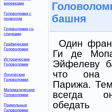
Головоло
веревками
Головоломки с
башня
подвохом
Головоломки со
спичками
Один фран
Графические
Головоломки
Ги де Мопа
Исторические
Эйфелеву б
Головоломки
что она 
Логические
Головоломки
Парижа. Тем
Математические
всегда о
Головоломки
обедать 
Прикольные
Головоломки