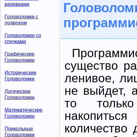
Голов
веревками
Головоломки с
программи
подвохом
Головоломки со
спичками
Программи
Графические
Головоломки
существо ра
Исторические
ленивое, ли
Головоломки
не выйдет, 
Логические
Головоломки
то только
Математические
накопить
Головоломки
количество 
Прикольные
Головоломки