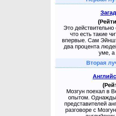
Зага
(Рейти
Это действительно 
что есть такие ч
впервые. Сам Эйншт
два процента людей
уме, а
Вторая лу
Англий
(Рей
Мозгун поехал в 
опытом. Однажды 
представителей ан
разговоре с Мозгу