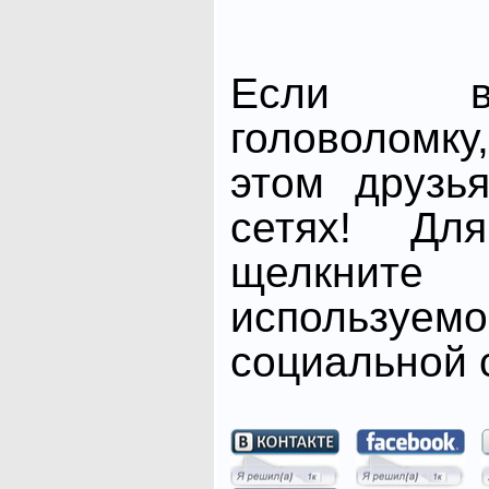
Если в
головоломк
этом друзь
сетях! Дл
щелкните
использ
социальной с