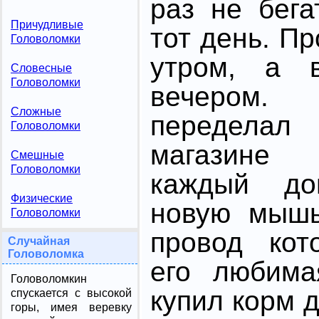
раз не бега
Причудливые
тот день. П
Головоломки
утром, а в
Словесные
Головоломки
вечером.
Сложные
передела
Головоломки
магазине
Смешные
Головоломки
каждый до
Физические
новую мышь
Головоломки
провод кот
Случайная
Головоломка
его любима
Головоломкин
купил корм 
спускается с высокой
горы, имея веревку