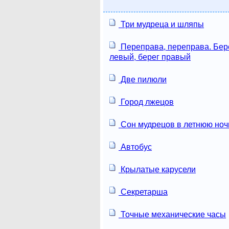
Три мудреца и шляпы
Переправа, переправа. Бер
левый, берег правый
Две пилюли
Город лжецов
Сон мудрецов в летнюю ноч
Автобус
Крылатые карусели
Секретарша
Точные механические часы