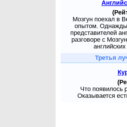
Англий
(Рей
Мозгун поехал в 
опытом. Однажды 
представителей ан
разговоре с Мозгу
английских 
Третья лу
Ку
(Ре
Что появилось 
Оказывается есть