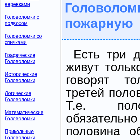
Головоло
веревками
Головоломки с
пожарную
подвохом
Головоломки со
спичками
Есть три 
Графические
Головоломки
живут тольк
Исторические
говорят то
Головоломки
третей поло
Логические
Головоломки
Т.е. пол
Математические
обязательно
Головоломки
половина о
Прикольные
Головоломки