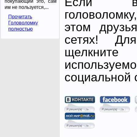
Если в
покупающий это, сам
им не пользуется,...
головоломк
Прочитать
Головоломку
этом друзь
полностью
сетях! Дл
щелкните
использ
социальной с