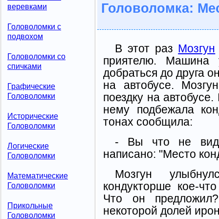
Головоломка: Ме
веревками
Головоломки с
подвохом
В этот раз
Мозгун
Головоломки со
приятелю. Машина 
спичками
добраться до друга о
на автобусе. Мозгу
Графические
поездку на автобусе. 
Головоломки
нему подбежала ко
Исторические
тонах сообщила:
Головоломки
- Вы что не вид
Логические
написано: "Место кон
Головоломки
Мозгун улыбну
Математические
кондукторше кое-что
Головоломки
Что он предложил
Прикольные
некоторой долей ирон
Головоломки