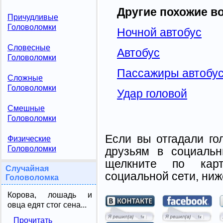
Другие похожие в
Причудливые
Головоломки
Ночной автобус
Словесные
Автобус
Головоломки
Пассажиры автобу
Сложные
Головоломки
Удар головой
Смешные
Головоломки
Если вы отгадали го
Физические
Головоломки
друзьям в социальн
щелкните по карт
Случайная
социальной сети, ниж
Головоломка
Корова, лошадь и
овца едят стог сена...
Прочитать