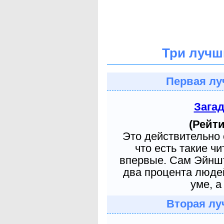
Три лучш
Первая лу
Зага
(Рейти
Это действительно 
что есть такие ч
впервые. Сам Эйншт
два процента людей
уме, а
Вторая лу