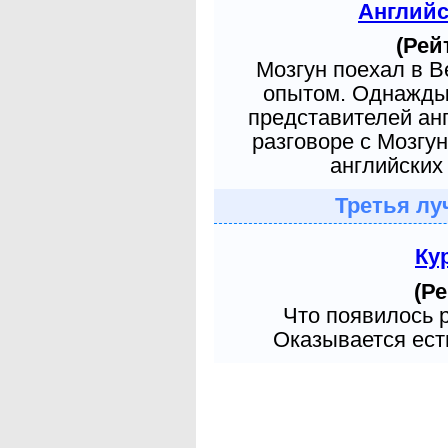
Англий
(Рей
Мозгун поехал в 
опытом. Однажды 
представителей ан
разговоре с Мозгу
английских 
Третья лу
Ку
(Ре
Что появилось 
Оказывается есть